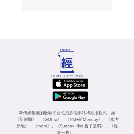
新傳媒集團的數碼平台包括多個網站和應用程式，如
《新假期》
、
《GOtrip》
、
《NM+新Monday》
、
《東方
新地》
、
《more》
、
《Sunday Kiss 親子童萌》
、
《經
濟一週》
。