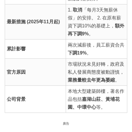
1.
取消
「每月3天無薪休
假」的安排。 2. 在原有薪
最新措施 (2025年11月起)
資下調10%的基礎上，
額外
再下調9%
。
兩次減薪後，員工薪資合共
累計影響
下調19%
。
市場狀況未見好轉，政府及
官方原因
私人發展商態度被動謹慎，
業務量較去年更為萎縮
。
本地大型建築師樓，著名作
公司背景
品包括
嘉湖山莊、黃埔花
園、中環中心
等。
廣告