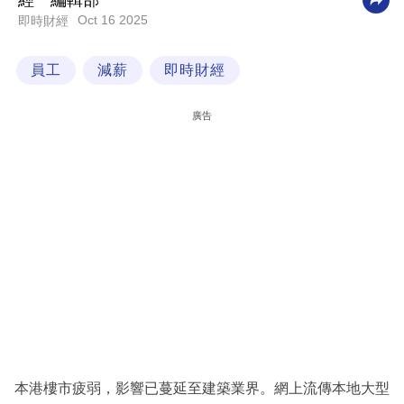
經一編輯部
Oct 16 2025
即時財經
科
技
員工
減薪
即時財經
職
場
廣告
生
活
時
事
專
欄
訂
閱
專
本港樓市疲弱，影響已蔓延至建築業界。網上流傳本地大型
區