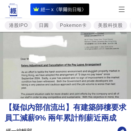
即
經一 x《華爾街日報》
時
財
港股IPO
日圓
Pokemon卡
美股科技股
經
專
題
投
資
樓
市
理
【疑似內部信流出】有建築師樓要求
財
員工減薪9% 兩年累計削薪近兩成
商
業