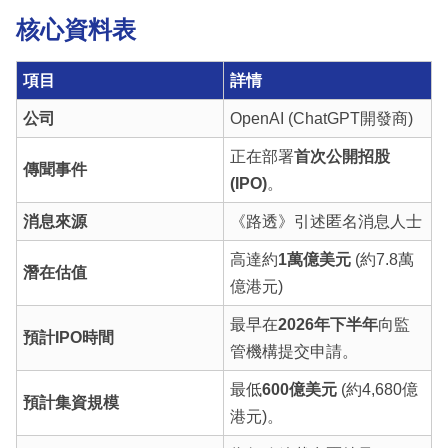
核心資料表
項目
詳情
公司
OpenAI (ChatGPT開發商)
正在部署
首次公開招股
傳聞事件
(IPO)
。
消息來源
《路透》引述匿名消息人士
高達約
1萬億美元
(約7.8萬
潛在估值
億港元)
最早在
2026年下半年
向監
預計IPO時間
管機構提交申請。
最低
600億美元
(約4,680億
預計集資規模
港元)。