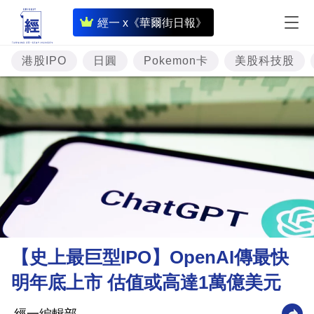
即
經一 x《華爾街日報》
時
財
港股IPO
日圓
Pokemon卡
美股科技股
經
專
題
投
資
樓
市
理
【史上最巨型IPO】OpenAI傳最快
財
明年底上市 估值或高達1萬億美元
商
業