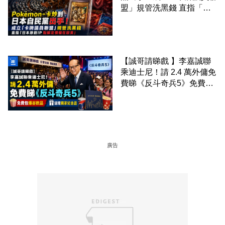
盟」規管洗黑錢 直指「日
本原創IP 點解定價權在歐
美」
【誠哥請睇戲 】李嘉誠聯
乘迪士尼！請 2.4 萬外傭免
費睇《反斗奇兵5》免費包
爆谷飲品 送埋獨家紀念品
廣告