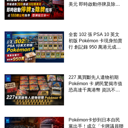
美元 即時啟動停牌及除牌
程序 近 180 間公司踩界 亞
洲佔三分一
全套 102 張 PSA 10 英文
初版 Pokémon 卡現身拍賣
行 創記錄 950 萬港元成交
99 年開始「從未使用、從
未觸摸、從未受潮」保存難
度極高
227 萬買斷先人遺物初期
Pokémon 卡 網民驚揭市值
恐高達千萬港幣 資訊不對
稱慘變痛失巨款
Pokémon卡炒到日本自民
黨出手！成立「卡牌議員聯