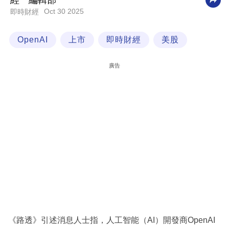
經一編輯部
Oct 30 2025
即時財經
科
技
OpenAI
上市
即時財經
美股
職
場
廣告
生
活
時
事
專
欄
訂
閱
專
《路透》引述消息人士指，人工智能（AI）開發商OpenAI
區