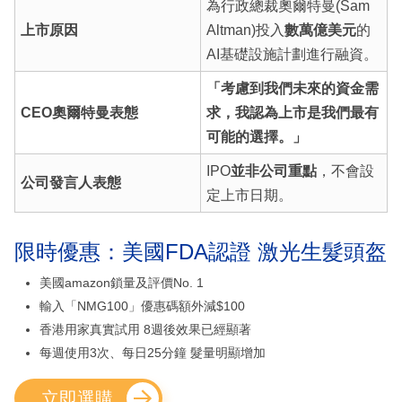
為行政總裁奧爾特曼(Sam
上市原因
Altman)投入
數萬億美元
的
AI基礎設施計劃進行融資。
「考慮到我們未來的資金需
CEO奧爾特曼表態
求，我認為上市是我們最有
可能的選擇。」
IPO
並非公司重點
，不會設
公司發言人表態
定上市日期。
限時優惠：美國FDA認證 激光生髮頭盔
美國amazon鎖量及評價No. 1
輸入「NMG100」優惠碼額外減$100
香港用家真實試用 8週後效果已經顯著
每週使用3次、每日25分鐘 髮量明顯增加
立即選購