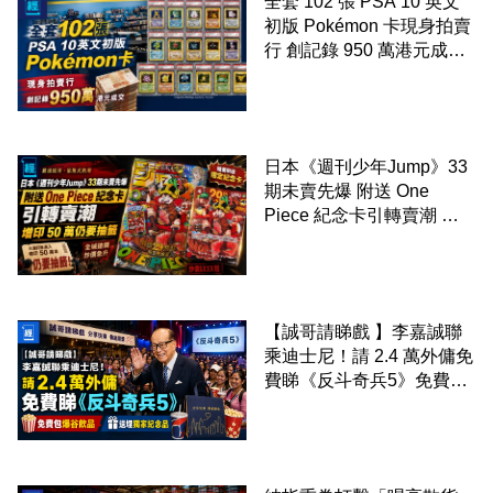
全套 102 張 PSA 10 英文
初版 Pokémon 卡現身拍賣
行 創記錄 950 萬港元成交
99 年開始「從未使用、從
未觸摸、從未受潮」保存難
度極高
日本《週刊少年Jump》33
期未賣先爆 附送 One
Piece 紀念卡引轉賣潮 增
印 50 萬仍要抽籤
【誠哥請睇戲 】李嘉誠聯
乘迪士尼！請 2.4 萬外傭免
費睇《反斗奇兵5》免費包
爆谷飲品 送埋獨家紀念品