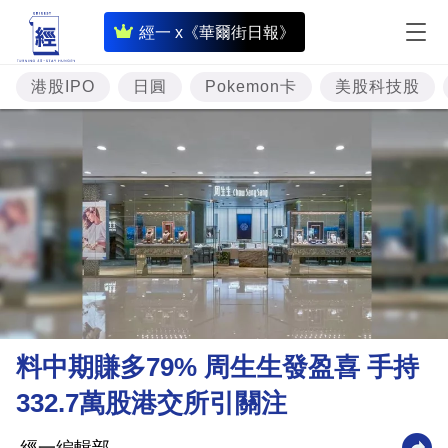
即
經一 x《華爾街日報》
時
財
港股IPO
日圓
Pokemon卡
美股科技股
經
專
題
投
資
樓
市
理
料中期賺多79% 周生生發盈喜 手持
財
332.7萬股港交所引關注
商
業