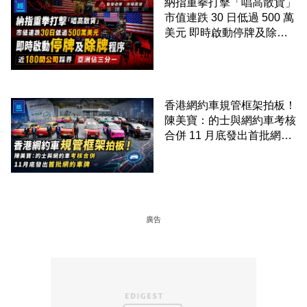
納指重拳打擊「唱高散貨」
市值連跌 30 日低過 500 萬
美元 即時啟動停牌及除牌
程序 近 180 間公司踩界 亞
洲佔三分一
香港網約車規管框架拍板！
陳美寶：的士與網約車考核
合併 11 月底發出首批網約
車牌
廣告