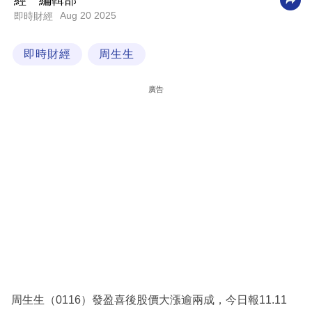
經一編輯部
Aug 20 2025
即時財經
科
技
即時財經
周生生
職
場
廣告
生
活
時
事
專
欄
訂
閱
專
周生生（0116）發盈喜後股價大漲逾兩成，今日報11.11
區