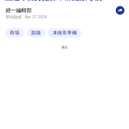
科
經一編輯部
技
Apr 27 2026
即時財經
職
商場
劏舖
凍鏈茶專欄
場
生
廣告
活
時
事
專
欄
訂
閱
專
區