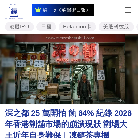
即
經一 x《華爾街日報》
時
財
港股IPO
日圓
Pokemon卡
美股科技股
經
專
題
投
資
樓
市
理
深之都 25 萬開拍 蝕 64% 紀錄 2026
財
年香港劏舖市場的崩潰現狀 劏場大
商
王近年自身難保︳凍鏈茶專欄
業