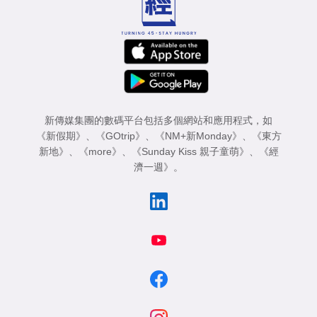
新傳媒集團的數碼平台包括多個網站和應用程式，如
《新假期》
、
《GOtrip》
、
《NM+新Monday》
、
《東方
新地》
、
《more》
、
《Sunday Kiss 親子童萌》
、
《經
濟一週》
。