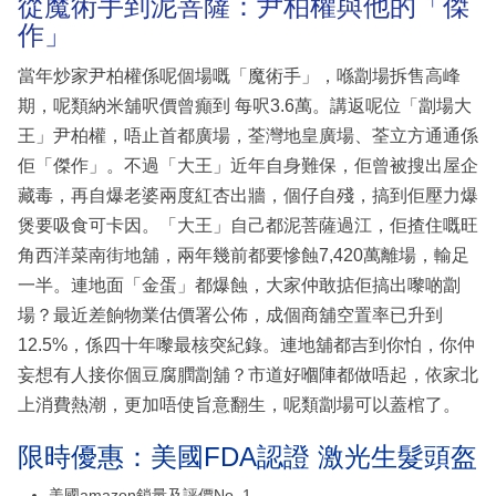
從魔術手到泥菩薩：尹柏權與他的「傑
作」
當年炒家尹柏權係呢個場嘅「魔術手」，喺劏場拆售高峰
期，呢類納米舖呎價曾癲到 每呎3.6萬。講返呢位「劏場大
王」尹柏權，唔止首都廣場，荃灣地皇廣場、荃立方通通係
佢「傑作」。不過「大王」近年自身難保，佢曾被搜出屋企
藏毒，再自爆老婆兩度紅杏出牆，個仔自殘，搞到佢壓力爆
煲要吸食可卡因。「大王」自己都泥菩薩過江，佢揸住嘅旺
角西洋菜南街地舖，兩年幾前都要慘蝕7,420萬離場，輸足
一半。連地面「金蛋」都爆蝕，大家仲敢掂佢搞出嚟啲劏
場？最近差餉物業估價署公佈，成個商舖空置率已升到
12.5%，係四十年嚟最核突紀錄。連地舖都吉到你怕，你仲
妄想有人接你個豆腐膶劏舖？市道好嗰陣都做唔起，依家北
上消費熱潮，更加唔使旨意翻生，呢類劏場可以蓋棺了。
限時優惠：美國FDA認證 激光生髮頭盔
美國amazon鎖量及評價No. 1