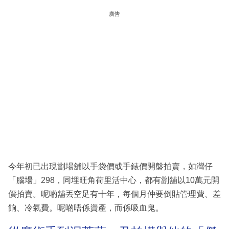
廣告
今年初已出現劏場舖以手袋價或手錶價開盤拍賣，如灣仔
「腦場」298，同埋旺角荷里活中心，都有劏舖以10萬元開
價拍賣。呢啲舖丟空足有十年，每個月仲要倒貼管理費、差
餉、冷氣費。呢啲唔係資產，而係吸血鬼。