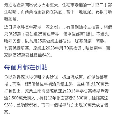
最近地產新聞出現冰火兩重天。住宅市場無論一手或二手都
生猛哂，而商業地產就仍在築底，當中「地底泥」要數商場
嘅劏舖。
近日深水埗長年死場「深之都」，有個劏舖拎去拍賣，開價
只係25萬！要知道25萬連新界一個車位都買唔到。不過先
唔好興奮，以為用25萬做業主都唔錯，呢類所謂「筍盤」
其實係個墳墓。原業主2023年用 70萬接貨，唔使兩年，而
家開價25萬要跳樓蝕64%。
每個月都在倒貼
你以為得深水埗係咁？尖沙咀一樣血流成河。好似首都廣
場，商場一樓5個舖位年初淪為銀主盤，最終僅以170萬元
打包售出。原業主南海國際航運於2013年零售高峰期斥資
逾2,500萬元購入，持貨12年賬面蒸發2,300萬，蝕幅高達
93%，差啲渣都冇。而同一個場早前亦出現10萬元成交個
案。