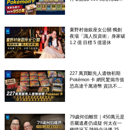
99 年開始「從未使用、從
未觸摸、從未受潮」保存難
度極高
棄野村做銀座女公關 獨創
夜場「識人投資術」身家破
1.2 億 目標 5 億退休
227 萬買斷先人遺物初期
Pokémon 卡 網民驚揭市值
恐高達千萬港幣 資訊不對
稱慘變痛失巨款
79歲何伯離世｜450萬元是
否屬遺產仍成疑 何太在一
種情況下 隨時合法擸 250