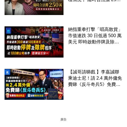
萬 拆解香港無遺囑繼承法
納指重拳打擊「唱高散貨」
市值連跌 30 日低過 500 萬
美元 即時啟動停牌及除牌
程序 近 180 間公司踩界 亞
洲佔三分一
【誠哥請睇戲 】李嘉誠聯
乘迪士尼！請 2.4 萬外傭免
費睇《反斗奇兵5》免費包
爆谷飲品 送埋獨家紀念品
廣告