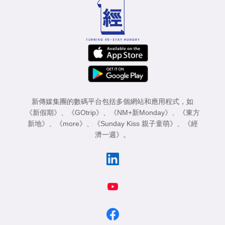
新傳媒集團的數碼平台包括多個網站和應用程式，如
《新假期》
、
《GOtrip》
、
《NM+新Monday》
、
《東方
新地》
、
《more》
、
《Sunday Kiss 親子童萌》
、
《經
濟一週》
。