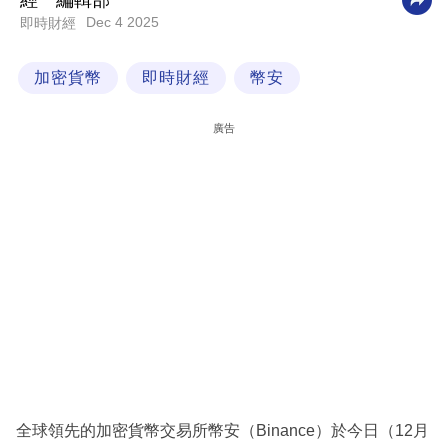
經一編輯部
Dec 4 2025
即時財經
科
技
加密貨幣
即時財經
幣安
職
場
廣告
生
活
時
事
專
欄
訂
閱
專
全球領先的加密貨幣交易所幣安（Binance）於今日（12月
區