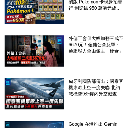
初版 Pokémon 卡現身拍賣
行 創記錄 950 萬港元成交
99 年開始「從未使用、從
未觸摸、從未受潮」保存難
度極高
外傭工會倡大幅加薪三成至
6670元！僱傭公會反擊：
通脹壓力全由僱主「硬食」
匈牙利國防部傳出：國泰客
機東歐上空一度失聯 北約
戰機曾9分鐘內升空截查
Google 在港推出 Gemini