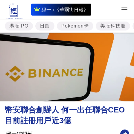
即
經一 x《華爾街日報》
時
財
港股IPO
日圓
Pokemon卡
美股科技股
經
專
題
投
資
樓
市
理
幣安聯合創辦人 何一出任聯合CEO
財
目前註冊用戶近3億
商
業