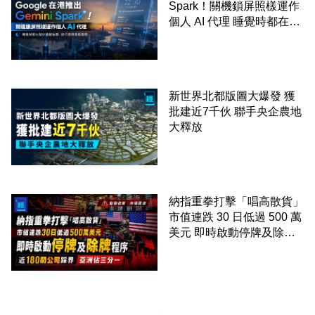
Spark！關機鎖屏照樣運作
個人 AI 代理 睡覺時都在幫
你追蹤加價、排行程與草擬
電郵
新世界北都版圖大爆發 獲
批建近7千伙 聯手央企農地
大釋放
納指重拳打擊「唱高散貨」
市值連跌 30 日低過 500 萬
美元 即時啟動停牌及除牌
程序 近 180 間公司踩界 亞
洲佔三分一