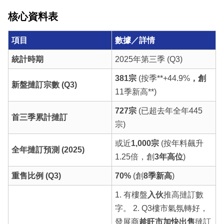
核心資料表
項目
數據／詳情
統計時期
2025年第三季 (Q3)
381宗
(按季**+44.9%
，創
新盤撻訂宗數 (Q3)
11季新高**)
727宗
(已超去年全年445
首三季累計撻訂
宗)
或近
1,000宗
(按年料飆升
全年撻訂預測 (2025)
1.25倍，創
3年高位
)
重售比例 (Q3)
70%
(創
8季新高
)
1. 有樓盤
入伙
推高撻訂數
字。 2. Q3樓市氣氛轉好，
發展商
趁旺市加快出售
撻訂