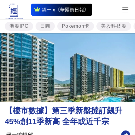
即
經一 x《華爾街日報》
時
財
港股IPO
日圓
Pokemon卡
美股科技股
經
專
題
投
資
樓
市
理
【樓市數據】第三季新盤撻訂飆升
財
45%創11季新高 全年或近千宗
商
業