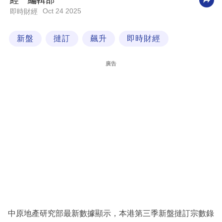
經一編輯部
Oct 24 2025
即時財經
科
技
新盤
撻訂
飆升
即時財經
職
場
廣告
生
活
時
事
專
欄
訂
閱
專
中原地產研究部最新數據顯示，本港第三季新盤撻訂宗數錄
區