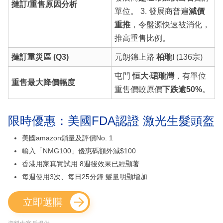
撻訂/重售原因分析
單位。 3. 發展商普遍
減價
重推
，令盤源快速被消化，
推高重售比例。
撻訂重災區 (Q3)
元朗錦上路
柏瓏I
(136宗)
屯門
恒大‧珺瓏灣
，有單位
重售最大降價幅度
重售價較原價
下跌逾50%
。
限時優惠：美國FDA認證 激光生髮頭盔
美國amazon鎖量及評價No. 1
輸入「NMG100」優惠碼額外減$100
香港用家真實試用 8週後效果已經顯著
每週使用3次、每日25分鐘 髮量明顯增加
立即選購