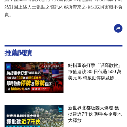
站對因上述人士張貼之資訊內容所帶來之損失或損害概不負
責。
推薦閱讀
納指重拳打擊「唱高散貨」
市值連跌 30 日低過 500 萬
美元 即時啟動停牌及除牌
程序 近 180 間公司踩界 亞
洲佔三分一
新世界北都版圖大爆發 獲
批建近7千伙 聯手央企農地
大釋放