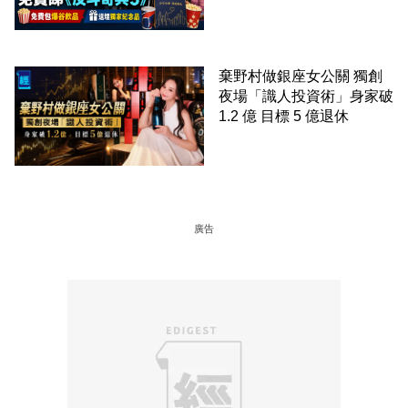
棄野村做銀座女公關 獨創
夜場「識人投資術」身家破
1.2 億 目標 5 億退休
廣告