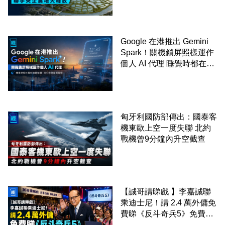
Google 在港推出 Gemini
Spark！關機鎖屏照樣運作
個人 AI 代理 睡覺時都在幫
你追蹤加價、排行程與草擬
電郵
匈牙利國防部傳出：國泰客
機東歐上空一度失聯 北約
戰機曾9分鐘內升空截查
【誠哥請睇戲 】李嘉誠聯
乘迪士尼！請 2.4 萬外傭免
費睇《反斗奇兵5》免費包
爆谷飲品 送埋獨家紀念品