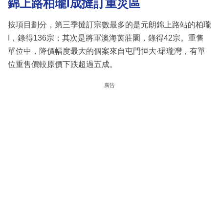
錦上路柏瓏I成撻訂重災區
按項目劃分，第三季撻訂宗數最多的是元朗錦上路站的柏瓏
I，錄得136宗；其次是將軍澳海茵莊園，錄得42宗。重售
單位中，降價幅度最大的個案來自屯門恒大‧珺瓏灣，有單
位重售價較原價下跌超過五成。
廣告