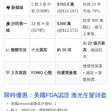
2 期 3 座 H
$763.8 萬
持貨 15 年，
🏘️ 新都城
室 (538呎)
(@$14,197)
升值 79%。
跌穿 400 萬
🏠 沙田第一
32 座 H 室
$398 萬
關口，吸引
城
(327呎)
(@$12,171)
上車客。
創
22 個月新
📈 整體市況
十大屋苑
約 20 宗
高
，確認旺
市。
憧憬預算案
💡 入市原因
FOMO 心態
怕遲買會貴
+ 減息 + 新
盤熱賣。
限時優惠：美國FDA認證 激光生髮頭盔
美國amazon鎖量及評價No. 1
輸入「NMG100」優惠碼額外減$100