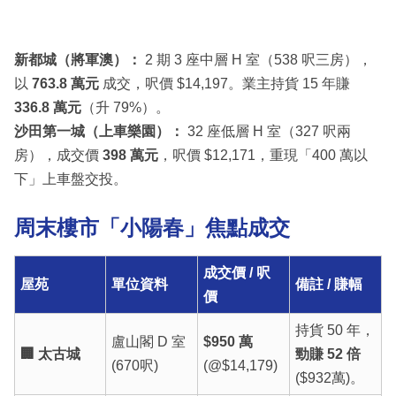
新都城（將軍澳）：
2 期 3 座中層 H 室（538 呎三房），
以
763.8 萬元
成交，呎價 $14,197。業主持貨 15 年賺
336.8 萬元
（升 79%）。
沙田第一城（上車樂園）：
32 座低層 H 室（327 呎兩
房），成交價
398 萬元
，呎價 $12,171，重現「400 萬以
下」上車盤交投。
周末樓市「小陽春」焦點成交
成交價 / 呎
屋苑
單位資料
備註 / 賺幅
價
持貨 50 年，
盧山閣 D 室
$950 萬
🏢 太古城
勁賺 52 倍
(670呎)
(@$14,179)
($932萬)。