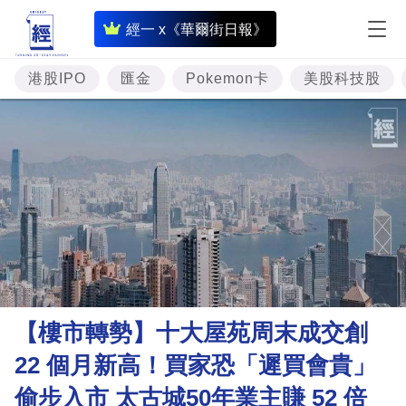
即
經一 x《華爾街日報》
時
財
港股IPO
匯金
Pokemon卡
美股科技股
經
專
題
投
資
樓
市
理
【樓市轉勢】十大屋苑周末成交創
財
22 個月新高！買家恐「遲買會貴」
商
偷步入市 太古城50年業主賺 52 倍
業