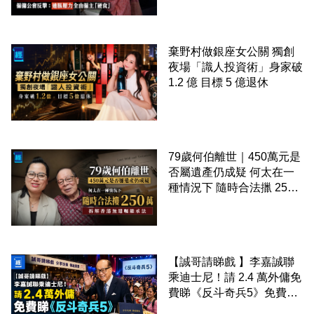
棄野村做銀座女公關 獨創
夜場「識人投資術」身家破
1.2 億 目標 5 億退休
79歲何伯離世｜450萬元是
否屬遺產仍成疑 何太在一
種情況下 隨時合法擸 250
萬 拆解香港無遺囑繼承法
【誠哥請睇戲 】李嘉誠聯
乘迪士尼！請 2.4 萬外傭免
費睇《反斗奇兵5》免費包
爆谷飲品 送埋獨家紀念品