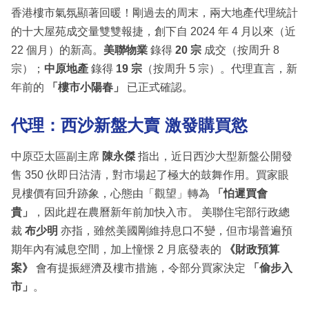
香港樓市氣氛顯著回暖！剛過去的周末，兩大地產代理統計
的十大屋苑成交量雙雙報捷，創下自 2024 年 4 月以來（近
22 個月）的新高。
美聯物業
錄得
20 宗
成交（按周升 8
宗）；
中原地產
錄得
19 宗
（按周升 5 宗）。代理直言，新
年前的
「樓市小陽春」
已正式確認。
代理：西沙新盤大賣 激發購買慾
中原亞太區副主席
陳永傑
指出，近日西沙大型新盤公開發
售 350 伙即日沽清，對市場起了極大的鼓舞作用。買家眼
見樓價有回升跡象，心態由「觀望」轉為
「怕遲買會
貴」
，因此趕在農曆新年前加快入市。 美聯住宅部行政總
裁
布少明
亦指，雖然美國剛維持息口不變，但市場普遍預
期年內有減息空間，加上憧憬 2 月底發表的
《財政預算
案》
會有提振經濟及樓市措施，令部分買家決定
「偷步入
市」
。