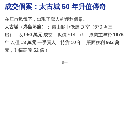
成交個案：太古城 50 年升值傳奇
在旺市氣氛下，出現了驚人的獲利個案。
太古城（港島藍籌）：
盧山閣中低層 D 室（670 呎三
房），以
950 萬元
成交，呎價 $14,179。原業主早於
1976
年
以僅
18 萬元
一手買入，持貨 50 年，賬面獲利
932 萬
元
，升幅高達
52 倍
！
廣告