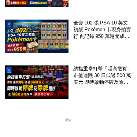
全套 102 張 PSA 10 英文
初版 Pokémon 卡現身拍賣
行 創記錄 950 萬港元成交
99 年開始「從未使用、從
未觸摸、從未受潮」保存難
度極高
納指重拳打擊「唱高散貨」
市值連跌 30 日低過 500 萬
美元 即時啟動停牌及除牌
程序 近 180 間公司踩界 亞
洲佔三分一
廣告