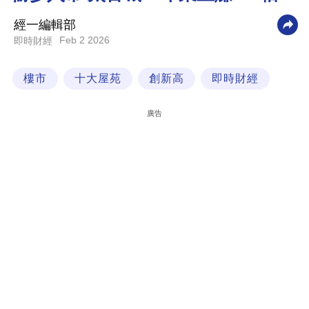
科
經一編輯部
技
Feb 2 2026
即時財經
職
樓市
十大屋苑
創新高
即時財經
場
生
廣告
活
時
事
專
欄
訂
閱
專
區