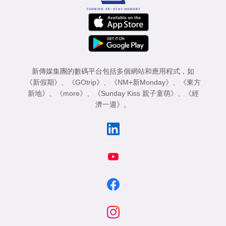
新傳媒集團的數碼平台包括多個網站和應用程式，如
《新假期》
、
《GOtrip》
、
《NM+新Monday》
、
《東方
新地》
、
《more》
、
《Sunday Kiss 親子童萌》
、
《經
濟一週》
。