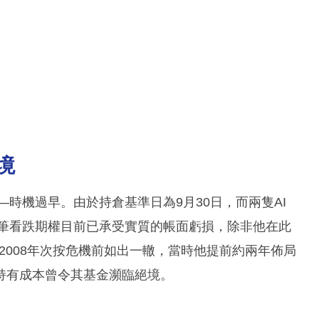
境
—時機過早。由於持倉基準日為9月30日，而兩隻AI
rry這筆看跌期權目前已承受實質的帳面虧損，除非他在此
與2008年次按危機前如出一轍，當時他提前約兩年佈局
持有成本曾令其基金瀕臨絕境。