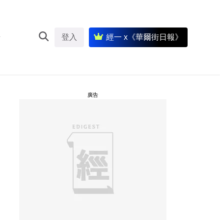
登入
經一 x《華爾街日報》
廣告