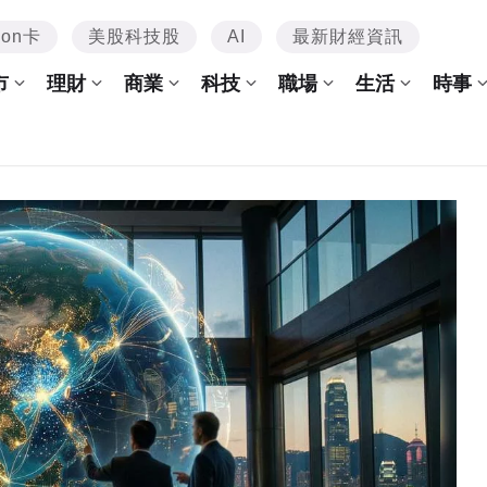
mon卡
美股科技股
AI
最新財經資訊
市
理財
商業
科技
職場
生活
時事