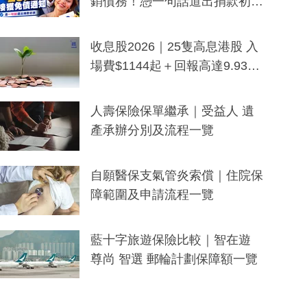
銷債務！憑一句話道出捐款初
衷：加州26萬人接獲免債通知、
一度被誤當詐騙手段
收息股2026｜25隻高息港股 入
場費$1144起＋回報高達9.93
厘！持續更新
人壽保險保單繼承｜受益人 遺
產承辦分別及流程一覽
自願醫保支氣管炎索償｜住院保
障範圍及申請流程一覽
藍十字旅遊保險比較｜智在遊
尊尚 智選 郵輪計劃保障額一覽