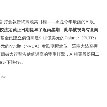
」，其最新持倉報告終揭曉其目標——正是今年最熱的AI股。
件，較法定截止日期提早了近兩星期，此舉被視為有意向
已建立價值高達9.12億美元的Palantir（PLTR）
億美元的Nvidia（NVDA）看跌期權倉位。這兩大沽空押
及華爾街大行警告估值過高的雙重打擊，AI相關股份周二
dia亦下跌4%。
廣告