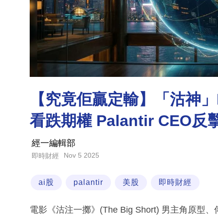
【究竟佢贏定輸】「沽神」Mic
看跌期權 Palantir CE
經一編輯部
Nov 5 2025
即時財經
ai股
palantir
美股
即時財經
電影《沽注一擲》(The Big Short) 男主角原型