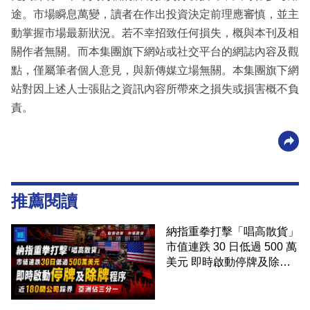
途。市場瞬息萬變，讀者在作出投資決定前理應審慎，並主
動掌握市場最新狀況。若不幸招致任何損失，概與本刊及相
關作者無關。而本集團旗下網站或社交平台的網誌內容及觀
點，僅屬筆者個人意見，與新傳媒立場無關。本集團旗下網
站對因上述人士張貼之資訊內容所帶來之損失或損害概不負
責。
推薦閱讀
納指重拳打擊「唱高散貨」
市值連跌 30 日低過 500 萬
美元 即時啟動停牌及除牌
程序 近 180 間公司踩界 亞
洲佔三分一