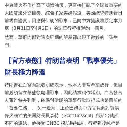
中東戰火不僅推高了國際油價，更直接打亂了全球最重要的
大國雙邊外交節奏。綜合多家美媒報道，美國總統特朗普日
前親自證實，因應與伊朗的戰事，已向中方提議將原定本月
底（3月31日至4月2日）的訪華行程推遲約一個月。
然而，華府內部對這次延期的解釋卻出現了微妙的「羅生
門」。
【官方表態】特朗普表明「戰事優先」
財長極力降溫
特朗普在白宮向記者明確表示，他本人非常希望成行，但目
前必須留在華盛頓處理戰事，因此請求稍作延期。白宮發言
人萊維特亦強調，確保對伊朗的軍事行動取得成功是目前的
「首要任務」。 另一邊廂，正於巴黎與中方官員商討貿易
停火細節的美國財長貝森特（Scott Bessent）卻給出截然
不同的說法。他接受 CNBC 採訪時強調，行程延後純粹是