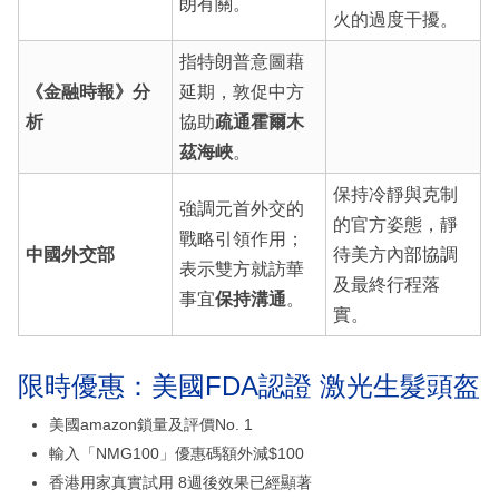
朗有關。
火的過度干擾。
指特朗普意圖藉
《金融時報》分
延期，敦促中方
析
協助
疏通霍爾木
茲海峽
。
保持冷靜與克制
強調元首外交的
的官方姿態，靜
戰略引領作用；
中國外交部
待美方內部協調
表示雙方就訪華
及最終行程落
事宜
保持溝通
。
實。
限時優惠：美國FDA認證 激光生髮頭盔
美國amazon鎖量及評價No. 1
輸入「NMG100」優惠碼額外減$100
香港用家真實試用 8週後效果已經顯著