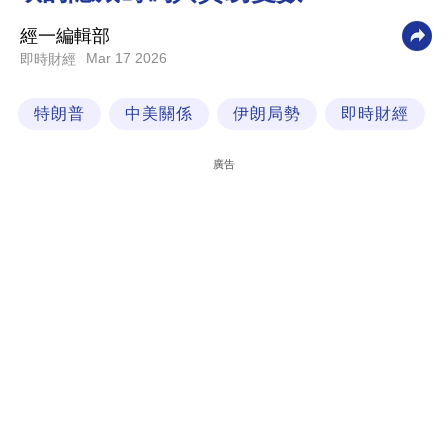
科
經一編輯部
技
Mar 17 2026
即時財經
職
特朗普
中美關係
伊朗局勢
即時財經
場
生
廣告
活
時
事
專
欄
訂
閱
專
區