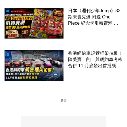
日本《週刊少年Jump》33
期未賣先爆 附送 One
Piece 紀念卡引轉賣潮 增
印 50 萬仍要抽籤
香港網約車規管框架拍板！
陳美寶：的士與網約車考核
合併 11 月底發出首批網約
車牌
廣告