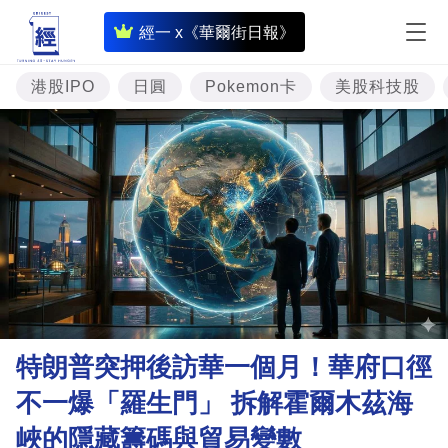
即
經一 x《華爾街日報》
時
財
港股IPO
日圓
Pokemon卡
美股科技股
經
專
題
投
資
樓
市
理
特朗普突押後訪華一個月！華府口徑
財
不一爆「羅生門」 拆解霍爾木茲海
商
峽的隱藏籌碼與貿易變數
業