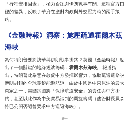
「行程安排因素」，極力否認與伊朗戰事有關。這種官方口
徑的差異，反映了華府在應對內政與外交壓力時的兩手策
略。
《金融時報》洞察：施壓疏通霍爾木茲
海峽
為何特朗普要將訪華與伊朗戰事掛鈎？英國《金融時報》點
出了一個關鍵的地緣經濟籌碼：
霍爾木茲海峽
。 報道指
出，特朗普此舉意在敦促中方發揮影響力，協助疏通這條被
伊朗封鎖的全球關鍵能源航道。由於中國是中東原油的最大
買家之一，美國試圖將「保障航道安全」的責任與中方掛
鈎，甚至以此作為中美貿易談判的周旋籌碼（儘管財長貝森
特已公開否認曾要求中方巡邏海峽）。
廣告