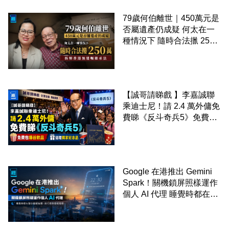
79歲何伯離世｜450萬元是
否屬遺產仍成疑 何太在一
種情況下 隨時合法擸 250
萬 拆解香港無遺囑繼承法
【誠哥請睇戲 】李嘉誠聯
乘迪士尼！請 2.4 萬外傭免
費睇《反斗奇兵5》免費包
爆谷飲品 送埋獨家紀念品
Google 在港推出 Gemini
Spark！關機鎖屏照樣運作
個人 AI 代理 睡覺時都在幫
你追蹤加價、排行程與草擬
電郵