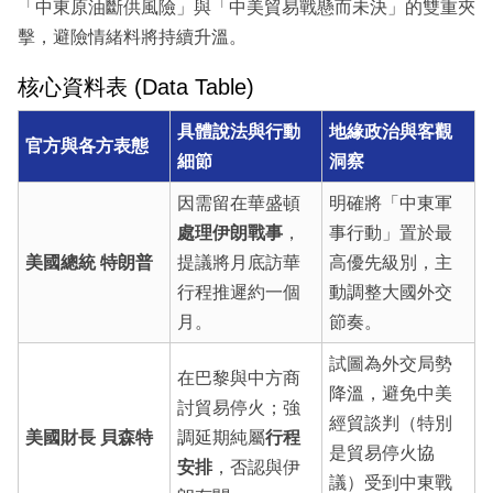
「中東原油斷供風險」與「中美貿易戰懸而未決」的雙重夾
擊，避險情緒料將持續升溫。
核心資料表 (Data Table)
具體說法與行動
地緣政治與客觀
官方與各方表態
細節
洞察
因需留在華盛頓
明確將「中東軍
處理伊朗戰事
，
事行動」置於最
美國總統 特朗普
提議將月底訪華
高優先級別，主
行程推遲約一個
動調整大國外交
月。
節奏。
試圖為外交局勢
在巴黎與中方商
降溫，避免中美
討貿易停火；強
經貿談判（特別
美國財長 貝森特
調延期純屬
行程
是貿易停火協
安排
，否認與伊
議）受到中東戰