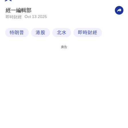
科
經一編輯部
技
Oct 13 2025
即時財經
職
特朗普
港股
北水
即時財經
場
生
廣告
活
時
事
專
欄
訂
閱
專
區