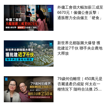
外傭工會倡大幅加薪三成至
6670元！僱傭公會反擊：
通脹壓力全由僱主「硬食」
新世界北都版圖大爆發 獲
批建近7千伙 聯手央企農地
大釋放
79歲何伯離世｜450萬元是
否屬遺產仍成疑 何太在一
種情況下 隨時合法擸 250
萬 拆解香港無遺囑繼承法