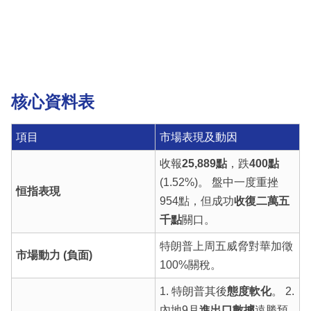
核心資料表
項目
市場表現及動因
收報
25,889點
，跌
400點
(1.52%)。 盤中一度重挫
恒指表現
954點，但成功
收復二萬五
千點
關口。
特朗普上周五威脅對華加徵
市場動力 (負面)
100%關稅。
1. 特朗普其後
態度軟化
。 2.
內地9月
進出口數據
遠勝預