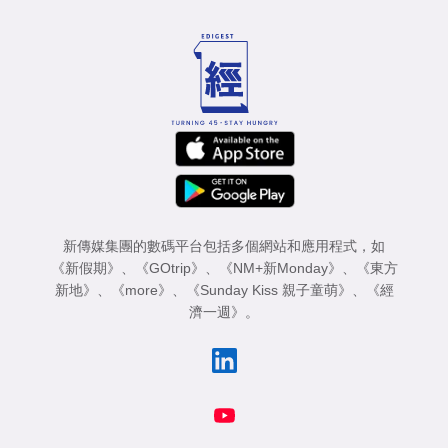
新傳媒集團的數碼平台包括多個網站和應用程式，如
《新假期》
、
《GOtrip》
、
《NM+新Monday》
、
《東方
新地》
、
《more》
、
《Sunday Kiss 親子童萌》
、
《經
濟一週》
。