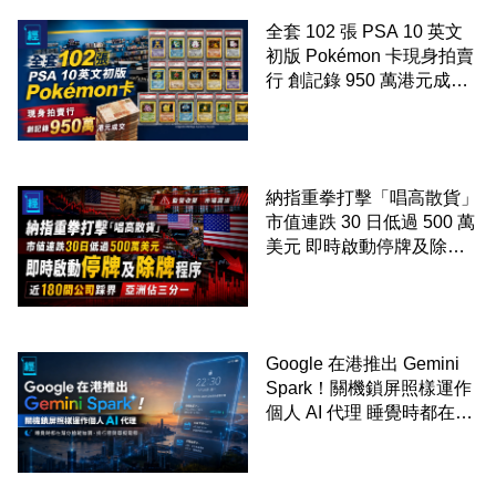
全套 102 張 PSA 10 英文
初版 Pokémon 卡現身拍賣
行 創記錄 950 萬港元成交
99 年開始「從未使用、從
未觸摸、從未受潮」保存難
度極高
納指重拳打擊「唱高散貨」
市值連跌 30 日低過 500 萬
美元 即時啟動停牌及除牌
程序 近 180 間公司踩界 亞
洲佔三分一
Google 在港推出 Gemini
Spark！關機鎖屏照樣運作
個人 AI 代理 睡覺時都在幫
你追蹤加價、排行程與草擬
電郵