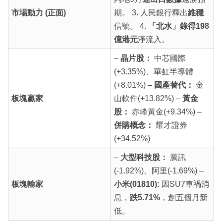
市場動力 (正面)
期。 3. 人民銀行釋出
維穩
信號。 4.
「北水」錄得198
億港元
淨流入。
–
晶片股：
中芯國際
(+3.35%)、華虹半導體
(+8.01%) –
國產替代：
金
板塊贏家
山軟件(+13.82%) –
黃金
股：
赤峰黃金(+9.34%) –
併購概念：
耀才證券
(+34.52%)
–
大型科技股：
騰訊
(-1.92%)、阿里(-1.69%) –
板塊輸家
小米(01810):
因SU7車禍消
息，
跌5.71%
，創五個月新
低。