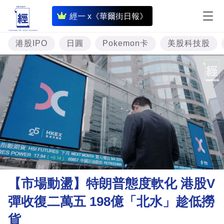
即
經一 x《華爾街日報》
時
財
港股IPO
日圓
Pokemon卡
美股科技股
經
專
題
投
資
樓
市
理
【市場動盪】特朗普態度軟化 港股V
財
彈收復二萬五 198億「北水」趁低撈
商
貨
業