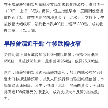
在美國總統特朗普對華關稅立場出現軟化跡象後，港股周一
（13日）上演「V形」反彈。恒生指數早市一度因關稅憂慮
重挫近千點，惟在強勁的內地資金（「北水」）支持下，午
後跌幅大幅收窄，最終收市跌400點，報25,889點，成功收
復二萬五千點大關。
早段曾瀉近千點 午後跌幅收窄
受特朗普上周五威脅加徵100%關稅影響，恒指今日低開
656點，其後跌勢加劇，最多曾瀉954點，低見25,336點。
然而，隨著特朗普其後言論轉趨溫和，加上內地公布的9月
進出口數據遠勝預期，以及人民銀行釋出強烈維穩信號，市
場情緒迅速回暖。其中，俗稱「北水」的南向資金，今日錄
得高達198億港元的淨流入，成為支撐大市反彈的關鍵動
力。