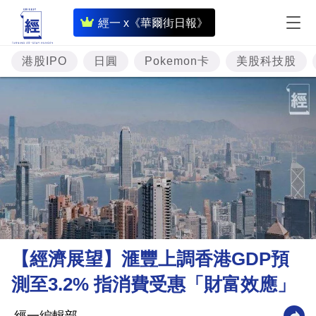
即
經一 x《華爾街日報》
時
財
港股IPO
日圓
Pokemon卡
美股科技股
經
專
題
投
資
樓
市
理
【經濟展望】滙豐上調香港GDP預
財
測至3.2% 指消費受惠「財富效應」
商
業