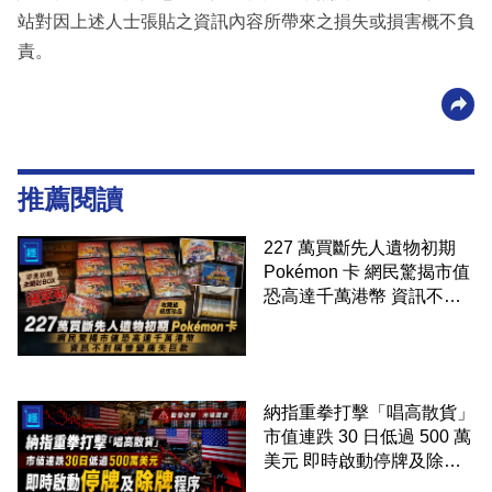
站對因上述人士張貼之資訊內容所帶來之損失或損害概不負
責。
推薦閱讀
227 萬買斷先人遺物初期
Pokémon 卡 網民驚揭市值
恐高達千萬港幣 資訊不對
稱慘變痛失巨款
納指重拳打擊「唱高散貨」
市值連跌 30 日低過 500 萬
美元 即時啟動停牌及除牌
程序 近 180 間公司踩界 亞