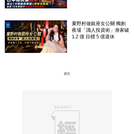
美」
棄野村做銀座女公關 獨創
夜場「識人投資術」身家破
1.2 億 目標 5 億退休
廣告