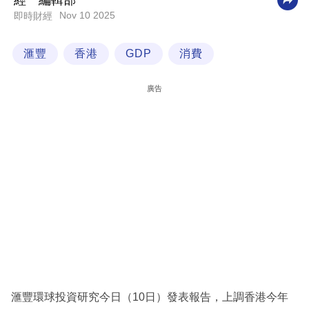
經一編輯部
Nov 10 2025
即時財經
科
技
滙豐
香港
GDP
消費
職
場
廣告
生
活
時
事
專
欄
訂
閱
專
滙豐環球投資研究今日（10日）發表報告，上調香港今年
區