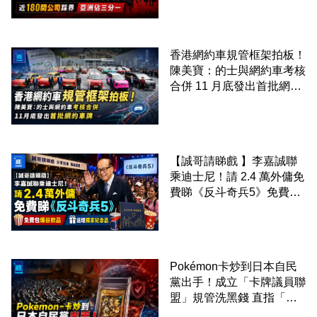
洲佔三分一
香港網約車規管框架拍板！
陳美寶：的士與網約車考核
合併 11 月底發出首批網約
車牌
【誠哥請睇戲 】李嘉誠聯
乘迪士尼！請 2.4 萬外傭免
費睇《反斗奇兵5》免費包
爆谷飲品 送埋獨家紀念品
Pokémon卡炒到日本自民
黨出手！成立「卡牌議員聯
盟」規管洗黑錢 直指「日
本原創IP 點解定價權在歐