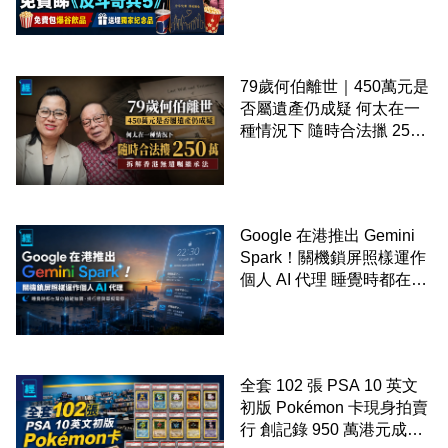
爆谷飲品 送埋獨家紀念品
79歲何伯離世｜450萬元是
否屬遺產仍成疑 何太在一
種情況下 隨時合法擸 250
萬 拆解香港無遺囑繼承法
Google 在港推出 Gemini
Spark！關機鎖屏照樣運作
個人 AI 代理 睡覺時都在幫
你追蹤加價、排行程與草擬
電郵
全套 102 張 PSA 10 英文
初版 Pokémon 卡現身拍賣
行 創記錄 950 萬港元成交