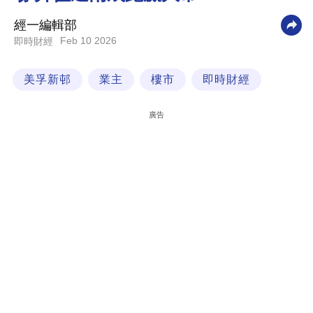
科
經一編輯部
技
Feb 10 2026
即時財經
職
美孚新邨
業主
樓市
即時財經
場
生
廣告
活
時
事
專
欄
訂
閱
專
區