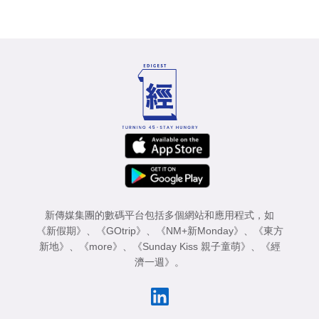
新傳媒集團的數碼平台包括多個網站和應用程式，如
《新假期》
、
《GOtrip》
、
《NM+新Monday》
、
《東方
新地》
、
《more》
、
《Sunday Kiss 親子童萌》
、
《經
濟一週》
。