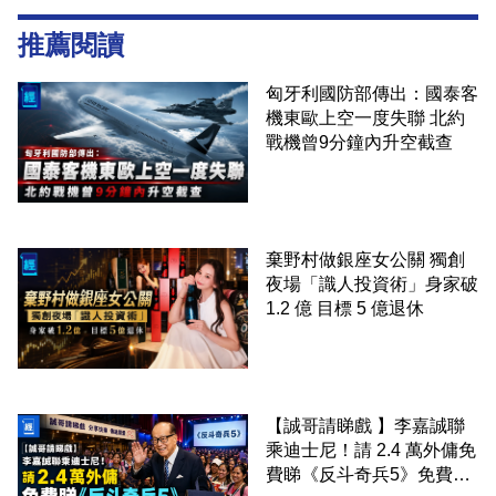
推薦閱讀
匈牙利國防部傳出：國泰客
機東歐上空一度失聯 北約
戰機曾9分鐘內升空截查
棄野村做銀座女公關 獨創
夜場「識人投資術」身家破
1.2 億 目標 5 億退休
【誠哥請睇戲 】李嘉誠聯
乘迪士尼！請 2.4 萬外傭免
費睇《反斗奇兵5》免費包