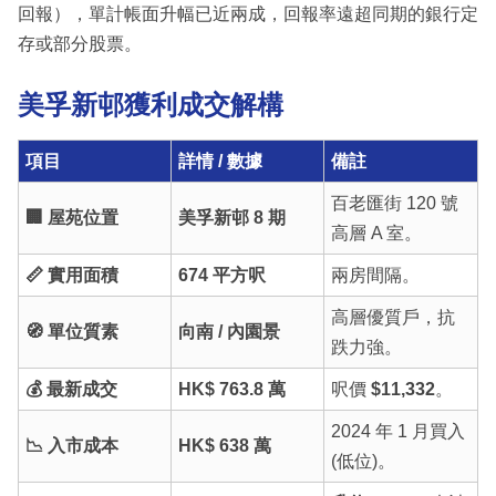
回報），單計帳面升幅已近兩成，回報率遠超同期的銀行定
存或部分股票。
美孚新邨獲利成交解構
項目
詳情 / 數據
備註
百老匯街 120 號
🏢 屋苑位置
美孚新邨 8 期
高層 A 室。
📏 實用面積
674 平方呎
兩房間隔。
高層優質戶，抗
🧭 單位質素
向南 / 內園景
跌力強。
💰 最新成交
HK$ 763.8 萬
呎價
$11,332
。
2024 年 1 月買入
📉 入市成本
HK$ 638 萬
(低位)。