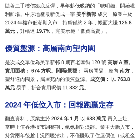
隨著二手樓價築底反彈，早年趁低吸納的「聰明錢」開始獲
利離場。中原地產最新促成一宗
美孚新邨
成交，原業主於
2024 年樓市低潮期入市，持貨僅約 2 年，帳面大賺
125.8
萬元
，升幅達
19.7%
，完美示範「低買高賣」。
優質盤源：高層南向望內園
是次成交單位為美孚新邨 8 期百老匯街 120 號
高層 A 室
。
實用面積：
674 方呎
。
間隔/景觀：
兩房間隔，座向
南方
，
望舒適內園景，屬屋苑內的優質盤源。
成交價：
以
763.8
萬元
易手，折合實用呎價
11,332 元
。
2024 年低位入市：回報跑贏定存
翻查資料，原業主於
2024 年 1 月
以
638 萬元
買入上址。
當時正值香港樓市調整期，氣氛相對淡靜。業主大膽入市，
持貨兩年後趁市況回暖沽出，不僅賺取了住屋價值（或租金