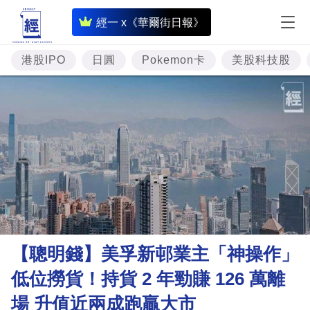
即
經一 x《華爾街日報》
時
財
港股IPO
日圓
Pokemon卡
美股科技股
經
專
題
投
資
樓
市
理
【聰明錢】美孚新邨業主「神操作」
財
低位撈貨！持貨 2 年勁賺 126 萬離
商
場 升值近兩成跑贏大市
業