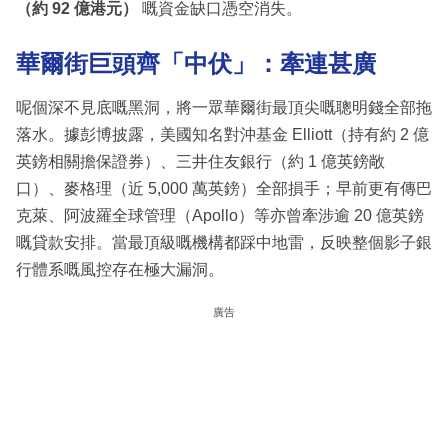
（約 92 億港元）
嘅資金缺口憑空消失。
華爾街巨頭齊「中伏」：牽連甚廣
呢個深不見底嘅黑洞，將一眾華爾街最頂尖嘅聰明錢全部拖
落水。據彭博披露，美國知名對沖基金 Elliott（持有約 2 億
英鎊相關擔保證券）、三井住友銀行（約 1 億英鎊敞
口）、麥格理（近 5,000 萬英鎊）全部損手；早前更有傳巴
克萊、阿波羅全球管理（Apollo）等亦曾牽涉逾 20 億英鎊
嘅貸款安排。當最頂級嘅機構都踩中地雷，反映整個影子銀
行體系嘅風控存在極大漏洞。
廣告