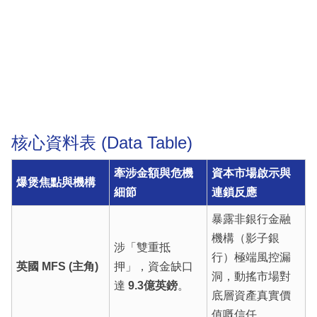
核心資料表 (Data Table)
牽涉金額與危機
資本市場啟示與
爆煲焦點與機構
細節
連鎖反應
暴露非銀行金融
機構（影子銀
涉「雙重抵
行）極端風控漏
英國 MFS (主角)
押」，資金缺口
洞，動搖市場對
達
9.3億英鎊
。
底層資產真實價
值嘅信任。