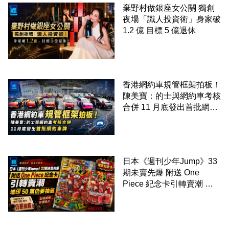
棄野村做銀座女公關 獨創
夜場「識人投資術」身家破
1.2 億 目標 5 億退休
香港網約車規管框架拍板！
陳美寶：的士與網約車考核
合併 11 月底發出首批網約
車牌
日本《週刊少年Jump》33
期未賣先爆 附送 One
Piece 紀念卡引轉賣潮 增
印 50 萬仍要抽籤