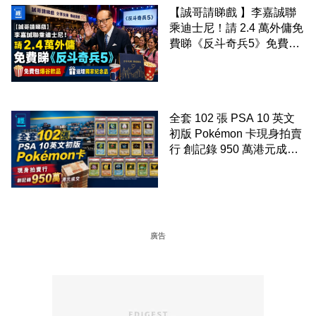
【誠哥請睇戲 】李嘉誠聯
乘迪士尼！請 2.4 萬外傭免
費睇《反斗奇兵5》免費包
爆谷飲品 送埋獨家紀念品
全套 102 張 PSA 10 英文
初版 Pokémon 卡現身拍賣
行 創記錄 950 萬港元成交
99 年開始「從未使用、從
未觸摸、從未受潮」保存難
度極高
廣告