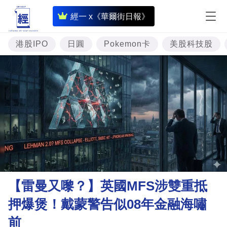
即
經一 x《華爾街日報》
時
財
港股IPO
日圓
Pokemon卡
美股科技股
經
專
題
投
資
樓
市
理
【雷曼又嚟？】英國MFS涉雙重抵
財
押爆煲！戴蒙警告似08年金融海嘯
商
前
業