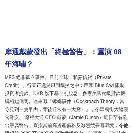
摩通戴蒙發出「終極警告」：重演 08
年海嘯？
MFS 絕非孤立事件。目前全球「私募信貸（Private
Credit）」行業正處於風雨飄搖之中：巨頭 Blue Owl 限制
投資者提款、KKR 旗下基金削股息、多家美國次級貸款機
構相繼倒閉。連串嘅「蟑螂事件（Cockroach Theory：當
你見到一隻曱甴，背後通常有一大窩）」，令華爾街大鱷寢
食難安。 摩根大通 CEO 戴蒙（Jamie Dimon）近日罕有發
出嚴厲警告，直指當前高資產價格及激烈競爭嘅環境，
令他