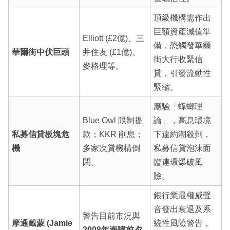
頂級機構需作出
巨額資產減值準
Elliott (£2億)、三
備，恐觸發華爾
華爾街中伏巨頭
井住友 (£1億)、
街大行收緊信
麥格理等。
貸，引發流動性
緊縮。
應驗「蟑螂理
Blue Owl 限制提
論」，高息環境
私募信貸板塊危
款；KKR 削息；
下違約潮殺到，
機
多家次貸機構倒
私募信貸泡沫面
閉。
臨連環爆破風
險。
銀行業最權威聲
音發出衰退及系
警告目前市況與
摩通戴蒙 (Jamie
統性風險警告，
2008年海嘯前夕