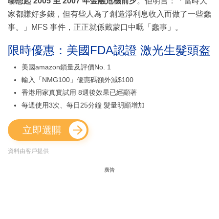
聯想起 2005 至 2007 年金融危機前夕
。佢明言：「當時大
家都賺好多錢，但有些人為了創造淨利息收入而做了一些蠢
事。」MFS 事件，正正就係戴蒙口中嘅「蠢事」。
限時優惠：美國FDA認證 激光生髮頭盔
美國amazon鎖量及評價No. 1
輸入「NMG100」優惠碼額外減$100
香港用家真實試用 8週後效果已經顯著
每週使用3次、每日25分鐘 髮量明顯增加
立即選購
資料由客戶提供
廣告