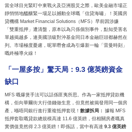
當全球目光緊盯中東戰火及亞洲股災之際，歐美金融市場正
靜悄悄地醞釀緊一場足以撼動全球嘅「信貸海嘯」！英國房
貸機構 Market Financial Solutions（MFS）早前因涉嫌
「雙重抵押」遭清盤，原本以為只係個別事件，點知受害名
單越揭越多，連美國頂級對沖基金同日本金融巨頭都赫然在
列。市場極度憂慮，呢單嘢會成為引爆新一輪「雷曼時刻」
嘅終極導火線！
「一屋多按」驚天局：9.3 億英鎊資金
缺口
MFS 嘅爆煲手法可以話係匪夷所思。作為一家抵押貸款機
構，佢向華爾街大行借錢做生意，但竟然被揭發用同一個房
產，喺唔同銀行進行重複抵押套現！
數據拆局：
據報 MFS
抵押套取嘅貸款總規模高達 11.6 億英鎊，但相關房產嘅真
實價值竟然得 2.3 億英鎊！即係話，當中有高達
9.3 億英鎊