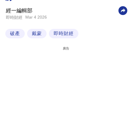
科
經一編輯部
技
Mar 4 2026
即時財經
職
破產
戴蒙
即時財經
場
生
廣告
活
時
事
專
欄
訂
閱
專
區