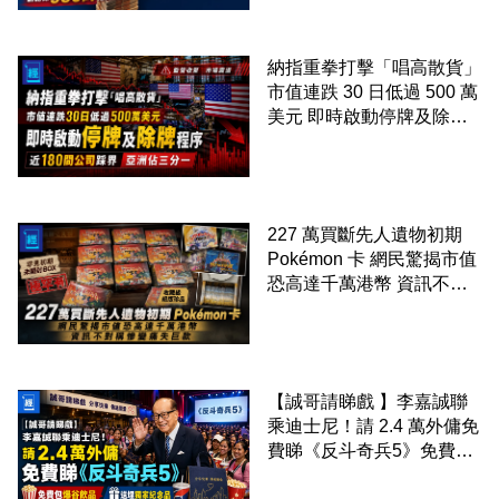
度極高
納指重拳打擊「唱高散貨」
市值連跌 30 日低過 500 萬
美元 即時啟動停牌及除牌
程序 近 180 間公司踩界 亞
洲佔三分一
227 萬買斷先人遺物初期
Pokémon 卡 網民驚揭市值
恐高達千萬港幣 資訊不對
稱慘變痛失巨款
【誠哥請睇戲 】李嘉誠聯
乘迪士尼！請 2.4 萬外傭免
費睇《反斗奇兵5》免費包
爆谷飲品 送埋獨家紀念品