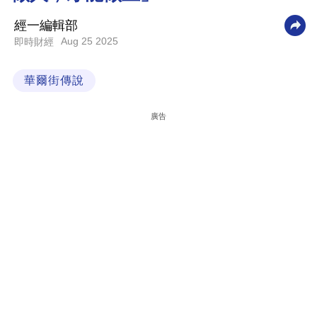
科
經一編輯部
技
Aug 25 2025
即時財經
職
華爾街傳說
場
生
廣告
活
時
事
專
欄
訂
閱
專
區