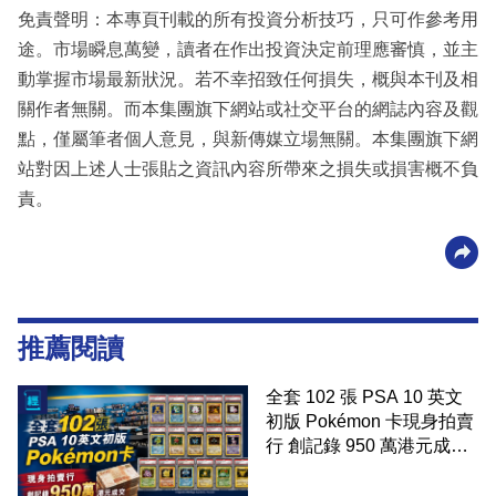
免責聲明：本專頁刊載的所有投資分析技巧，只可作參考用
途。市場瞬息萬變，讀者在作出投資決定前理應審慎，並主
動掌握市場最新狀況。若不幸招致任何損失，概與本刊及相
關作者無關。而本集團旗下網站或社交平台的網誌內容及觀
點，僅屬筆者個人意見，與新傳媒立場無關。本集團旗下網
站對因上述人士張貼之資訊內容所帶來之損失或損害概不負
責。
推薦閱讀
全套 102 張 PSA 10 英文
初版 Pokémon 卡現身拍賣
行 創記錄 950 萬港元成交
99 年開始「從未使用、從
未觸摸、從未受潮」保存難