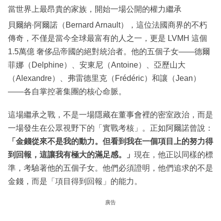
當世界上最昂貴的家族，開始一場公開的權力繼承
貝爾納·阿爾諾（Bernard Arnault），這位法國商界的不朽
傳奇，不僅是當今全球最富有的人之一，更是 LVMH 這個
1.5萬億 奢侈品帝國的絕對統治者。他的五個子女——德爾
菲娜（Delphine）、安東尼（Antoine）、亞歷山大
（Alexandre）、弗雷德里克（Frédéric）和讓（Jean）
——各自掌控著集團的核心命脈。
這場繼承之戰，不是一場隱藏在董事會裡的密室政治，而是
一場發生在公眾視野下的「實戰考核」。正如阿爾諾曾說：
「金錢從來不是我的動力。但看到我在一個項目上的努力得
到回報，這讓我有極大的滿足感。」
現在，他正以同樣的標
準，考驗著他的五個子女。他們必須證明，他們追求的不是
金錢，而是「項目得到回報」的能力。
廣告