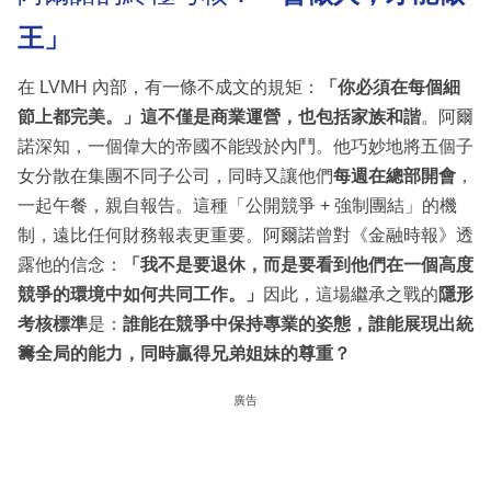
王」
在 LVMH 內部，有一條不成文的規矩：
「你必須在每個細
節上都完美。」這不僅是商業運營，也包括家族和諧
。阿爾
諾深知，一個偉大的帝國不能毀於內鬥。他巧妙地將五個子
女分散在集團不同子公司，同時又讓他們
每週在總部開會
，
一起午餐，親自報告。這種「公開競爭 + 強制團結」的機
制，遠比任何財務報表更重要。阿爾諾曾對《金融時報》透
露他的信念：
「我不是要退休，而是要看到他們在一個高度
競爭的環境中如何共同工作。」
因此，這場繼承之戰的
隱形
考核標準
是：
誰能在競爭中保持專業的姿態，誰能展現出統
籌全局的能力，同時贏得兄弟姐妹的尊重？
廣告