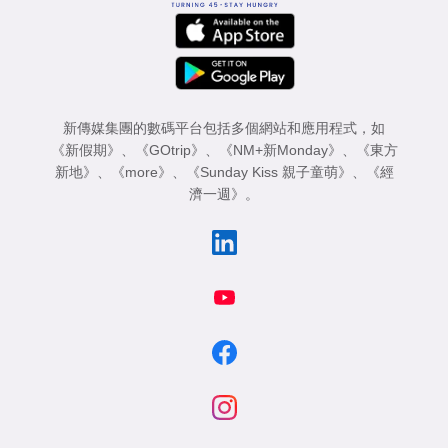
新傳媒集團的數碼平台包括多個網站和應用程式，如
《新假期》
、
《GOtrip》
、
《NM+新Monday》
、
《東方
新地》
、
《more》
、
《Sunday Kiss 親子童萌》
、
《經
濟一週》
。