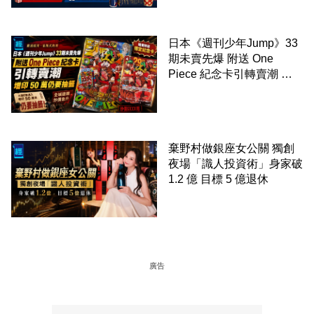
日本《週刊少年Jump》33
期未賣先爆 附送 One
Piece 紀念卡引轉賣潮 增
印 50 萬仍要抽籤
棄野村做銀座女公關 獨創
夜場「識人投資術」身家破
1.2 億 目標 5 億退休
廣告