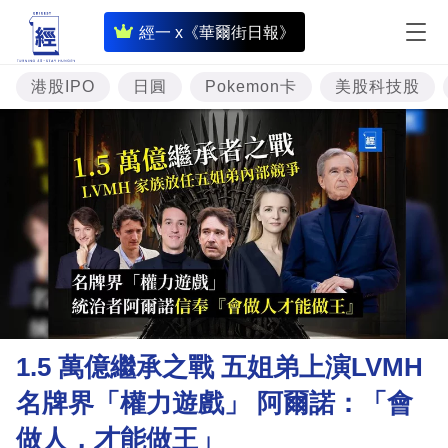
即
經一 x《華爾街日報》
時
財
港股IPO
日圓
Pokemon卡
美股科技股
經
專
題
投
資
樓
市
理
1.5 萬億繼承之戰 五姐弟上演LVMH
財
名牌界「權力遊戲」 阿爾諾：「會
商
做人，才能做王」
業