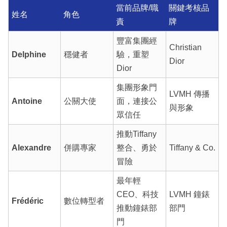
當前品牌/職
關鍵考核品
姓名
角色
責
牌
豐富集團經
Christian
Delphine
穩健者
驗，重塑
Dior
Dior
集團形象門
LVMH 傳播
Antoine
公關大使
面，連接公
與形象
眾信任
推動Tiffany
Alexandre
併購專家
整合、勇於
Tiffany & Co.
冒險
最年輕
CEO、科技
LVMH 鐘錶
Frédéric
數位轉型者
推動鐘錶部
部門
門