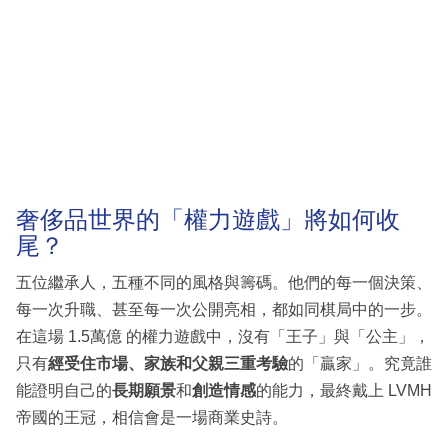
奢侈品世界的「權力遊戲」將如何收
尾？
五位繼承人，五種不同的風格與籌碼。他們的每一個決策、
每一次升職、甚至每一次公開亮相，都如同棋局中的一步。
在這場 1.5萬億 的權力遊戲中，沒有「王子」與「公主」，
只有
經受住市場、家族和父親三重考驗
的「贏家」。究竟誰
能證明自己的
長期願景
和
創造情感
的能力，最終戴上 LVMH
帝國的王冠，相信會是一場商業史詩。