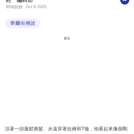
經一編輯部
Oct 8 2025
即時財經
科
技
華爾街傳說
職
場
廣告
生
活
時
事
專
欄
訂
閱
專
頂著一頭蓬鬆捲髮、永遠穿著短褲和T恤，他看起來像個剛
區