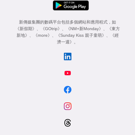
新傳媒集團的數碼平台包括多個網站和應用程式，如
《新假期》
、
《GOtrip》
、
《NM+新Monday》
、
《東方
新地》
、
《more》
、
《Sunday Kiss 親子童萌》
、
《經
濟一週》
。