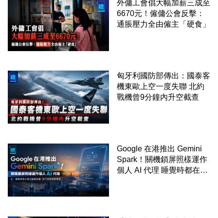
外傭工會倡大幅加薪三成至
6670元！僱傭公會反擊：
通脹壓力全由僱主「硬食」
匈牙利國防部傳出：國泰客
機東歐上空一度失聯 北約
戰機曾9分鐘內升空截查
Google 在港推出 Gemini
Spark！關機鎖屏照樣運作
個人 AI 代理 睡覺時都在幫
你追蹤加價、排行程與草擬
電郵