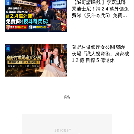
【誠哥請睇戲 】李嘉誠聯
乘迪士尼！請 2.4 萬外傭免
費睇《反斗奇兵5》免費包
爆谷飲品 送埋獨家紀念品
棄野村做銀座女公關 獨創
夜場「識人投資術」身家破
1.2 億 目標 5 億退休
廣告