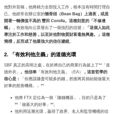
他對外宣稱，他將精力全部投入工作，根本沒有時間打理自
己。他經常在辦公室的
懶骨頭（Bean Bag）上過夜，或是
開著一輛價值不高的 豐田 Corolla。這種刻意的「不修邊
幅」
，有效地向公眾發出了一個強烈的信號：
「這個人如此
專注於工作和慈善，以至於他對物質財富毫無興趣。」這種
簡樸，反而成了他最強大的信任濾鏡
。
2. 「有效利他主義」的道德光環
SBF 真正的高明之處，在於將自己的商業行為披上了**「道
德外衣」
。他信奉
「有效利他主義」（EA）
，這套哲學的
核心是：
「你應該賺盡可能多的錢，然後將其捐給能做最大
好事的慈善機構。」**
他將 FTX 定位為一個「賺錢機器」，目的只是為了
**「做最大的好事」**。
他利用這層光環，贏得了政界、名人和監管機構的信