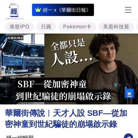
即
經一 x《華爾街日報》
時
財
港股IPO
日圓
Pokemon卡
美股科技股
經
專
題
投
資
樓
市
理
華爾街傳說︳天才人設 SBF—從加
財
密神童到世紀騙徒的崩塌啟示錄
商
業