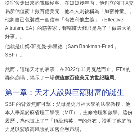
從宿舍走出來的電腦極客。在短短幾年內，他創立的FTX交
易所估值衝上數百億美元，他本人則被稱為「加密神童」。
他將自己包裝成一個信奉「有效利他主義」（Effective
Altruism, EA）的慈善家，聲稱賺大錢只是為了「做最大的
好事」。
他就是山姆·班克曼-弗里德（Sam Bankman-Fried，
SBF）。
然而，這場天才的表演，在2022年11月戛然而止。FTX的
轟然崩塌，揭示了一場
價值數百億美元的世紀騙局
。
第一章：天才人設與巨額財富的誕生
SBF 的背景無懈可擊：父母是史丹福大學的法學教授，他
本人畢業於麻省理工學院（MIT），主修物理和數學。這份
履歷，為他披上了**「頂級精英」**的外衣，證明了他的智
力足以駕馭高風險的加密金融市場。