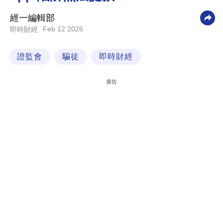
科
經一編輯部
技
Feb 12 2026
即時財經
職
證監會
騙徒
即時財經
場
生
廣告
活
時
事
專
欄
訂
閱
專
區