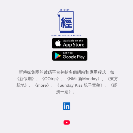
新傳媒集團的數碼平台包括多個網站和應用程式，如
《新假期》
、
《GOtrip》
、
《NM+新Monday》
、
《東方
新地》
、
《more》
、
《Sunday Kiss 親子童萌》
、
《經
濟一週》
。