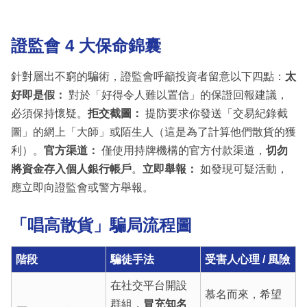
證監會 4 大保命錦囊
針對層出不窮的騙術，證監會呼籲投資者留意以下四點：
太
好即是假：
對於「好得令人難以置信」的保證回報建議，
必須保持懷疑。
拒交截圖：
提防要求你發送「交易紀錄截
圖」的網上「大師」或陌生人（這是為了計算他們散貨的獲
利）。
官方渠道：
僅使用持牌機構的官方付款渠道，
切勿
將資金存入個人銀行帳戶
。
立即舉報：
如發現可疑活動，
應立即向證監會或警方舉報。
「唱高散貨」騙局流程圖
階段
騙徒手法
受害人心理 / 風險
在社交平台開設
慕名而來，希望
群組，
冒充知名