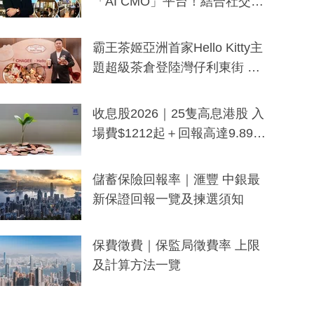
「AI CMO」平台！結合社交聆
聽與廣東話大模型 助中小企數
分鐘生成「貼地」宣傳短片
霸王茶姬亞洲首家Hello Kitty主
題超級茶倉登陸灣仔利東街 推
出首創「伯爵紅茶色」Hello Kitt
y及香港限定特調系列
收息股2026｜25隻高息港股 入
場費$1212起＋回報高達9.89
厘！持續更新
儲蓄保險回報率｜滙豐 中銀最
新保證回報一覽及揀選須知
保費徵費｜保監局徵費率 上限
及計算方法一覽