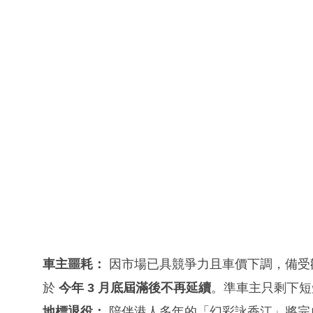
車主噩耗：
因市場已具競爭力且車價下調，備受
於
今年 3 月底屆滿後不再延續
。準車主只剩下短
地標退役：
陪伴港人多年的「幻彩詠香江」將完成