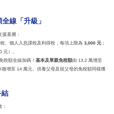
額全線「升級」
支援基層：
% 的薪俸稅、個人入息課稅及利得稅，每項上限為
3,000 元
；
0 元）。
免稅額全線加碼！
基本及單親免稅額
由 13.2 萬增至
亦微增至 14 萬元。供養父母及祖父母的免稅額同樣獲
終結
政：