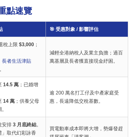
塊重點速覽
點
🎯 受惠對象 / 影響評估
稅退稅上限
$3,000
；
減輕全港納稅人及業主負擔；過百
、
長者生活津貼
萬基層及長者獲直接現金紓困。
*。
至
14.5 萬
；已婚增
逾 200 萬名打工仔及中產家庭受
至
14 萬
；供養父母
惠，長遠降低交稅基數。
調。
稅安排
3 月底終結
。
買電動車成本即將大增，勢爆發趕
禮」取代幻彩詠香
搭尾班車「清客潮」。