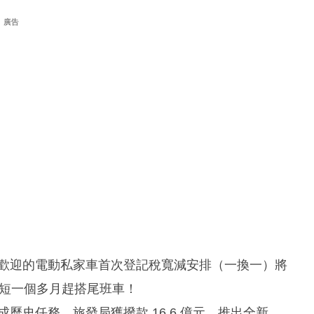
廣告
歡迎的電動私家車首次登記稅寬減安排（一換一）將
短一個多月趕搭尾班車！
歷史任務，旅發局獲撥款 16.6 億元，推出全新