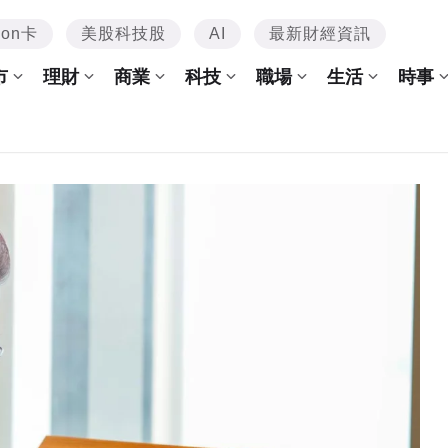
mon卡
美股科技股
AI
最新財經資訊
市
理財
商業
科技
職場
生活
時事