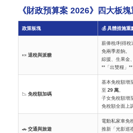
《財政預算案 2026》四大板
政策板塊
💰 具體措施重
薪俸稅/利得
免兩季差餉。
🍬
退稅與派糖
綜援、生果金
**「出雙糧」*
基本免稅額增
至
29 萬
。
📉
免稅額加碼
子女免稅額增
免稅額全面上
電動私家車免
🚗
交通與旅遊
推新「光影巡