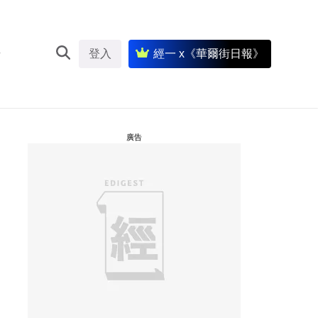
登入
經一 x《華爾街日報》
廣告