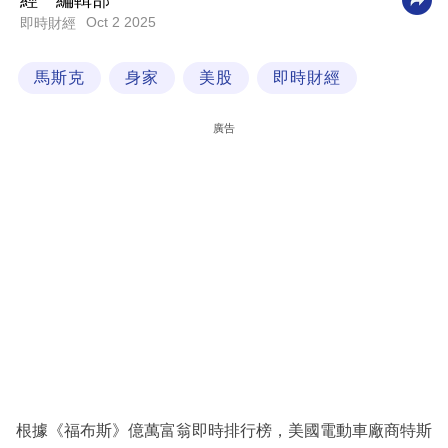
經一編輯部
Oct 2 2025
即時財經
科
技
馬斯克
身家
美股
即時財經
職
場
廣告
生
活
時
事
專
欄
訂
閱
專
根據《福布斯》億萬富翁即時排行榜，美國電動車廠商特斯
區