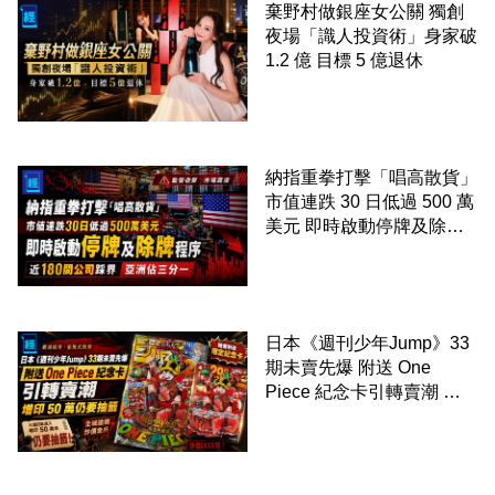
棄野村做銀座女公關 獨創
夜場「識人投資術」身家破
1.2 億 目標 5 億退休
納指重拳打擊「唱高散貨」
市值連跌 30 日低過 500 萬
美元 即時啟動停牌及除牌
程序 近 180 間公司踩界 亞
洲佔三分一
日本《週刊少年Jump》33
期未賣先爆 附送 One
Piece 紀念卡引轉賣潮 增
印 50 萬仍要抽籤