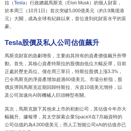
拉（
Tesla
）行政總裁馬斯克（Elon Musk）的個人財富，
於本周三（10月1日）首次突破5,000億美元（約3.9萬億港
元）大關，成為全球有紀錄以來，首位達到此財富水平的富
豪。
Tesla股價及私人公司估值飆升
馬斯克財富的急劇增長，主要由其持有的資產價值飆升所帶
動。首先，其核心資產特斯拉的股價由低位大幅反彈，目前
正處於歷史高位。僅在周三單日，特斯拉股價上漲3.3%，
已令馬斯克的淨資產增加超過60億美元。市場分析指，股
價反彈與馬斯克近期回歸特斯拉、斥資10億美元增持，以
及公司加速向AI與機械人巨頭轉型有關。
其次，馬斯克旗下其他未上市的初創公司，其估值今年亦大
幅飆升。據報導，其太空探索企業SpaceX在7月融資時的
公司估值約為4,000億美元；而人工智能公司xAI的估值亦已