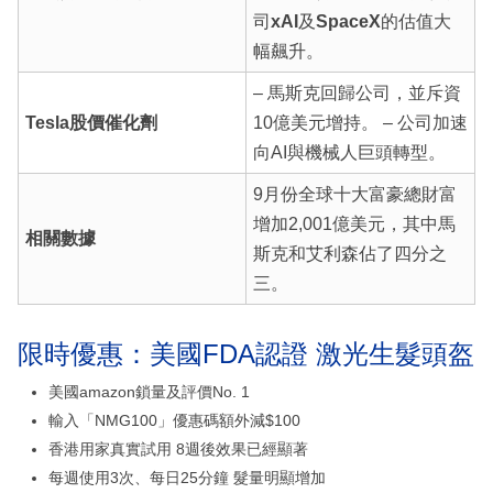
司
xAI
及
SpaceX
的估值大
幅飆升。
– 馬斯克回歸公司，並斥資
Tesla股價催化劑
10億美元增持。 – 公司加速
向AI與機械人巨頭轉型。
9月份全球十大富豪總財富
增加2,001億美元，其中馬
相關數據
斯克和艾利森佔了四分之
三。
限時優惠：美國FDA認證 激光生髮頭盔
美國amazon鎖量及評價No. 1
輸入「NMG100」優惠碼額外減$100
香港用家真實試用 8週後效果已經顯著
每週使用3次、每日25分鐘 髮量明顯增加