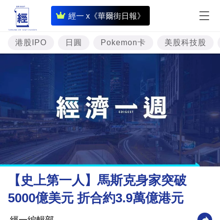
即
經一 x《華爾街日報》
時
財
港股IPO
日圓
Pokemon卡
美股科技股
經
專
題
投
資
樓
市
理
【史上第一人】馬斯克身家突破
財
5000億美元 折合約3.9萬億港元
商
業