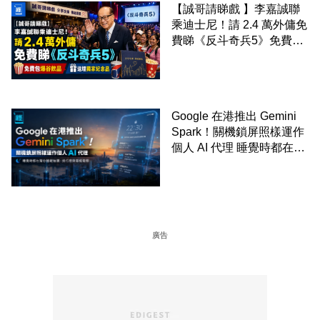
【誠哥請睇戲 】李嘉誠聯
乘迪士尼！請 2.4 萬外傭免
費睇《反斗奇兵5》免費包
爆谷飲品 送埋獨家紀念品
Google 在港推出 Gemini
Spark！關機鎖屏照樣運作
個人 AI 代理 睡覺時都在幫
你追蹤加價、排行程與草擬
電郵
廣告