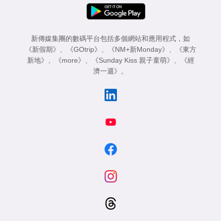
新傳媒集團的數碼平台包括多個網站和應用程式，如
《新假期》
、
《GOtrip》
、
《NM+新Monday》
、
《東方
新地》
、
《more》
、
《Sunday Kiss 親子童萌》
、
《經
濟一週》
。