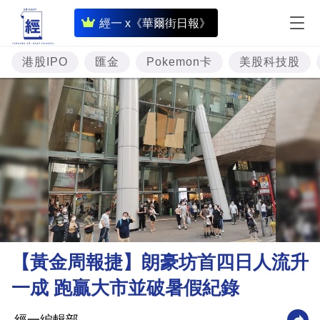
即
經一 x《華爾街日報》
時
財
港股IPO
匯金
Pokemon卡
美股科技股
經
專
題
投
資
樓
市
理
【黃金周報捷】朗豪坊首四日人流升
財
一成 跑贏大市並破暑假紀錄
商
業