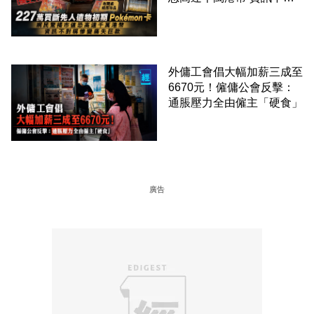
稱慘變痛失巨款
外傭工會倡大幅加薪三成至
6670元！僱傭公會反擊：
通脹壓力全由僱主「硬食」
廣告