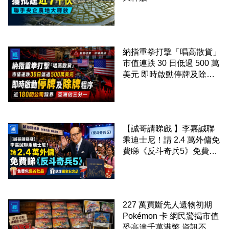
納指重拳打擊「唱高散貨」
市值連跌 30 日低過 500 萬
美元 即時啟動停牌及除牌
程序 近 180 間公司踩界 亞
洲佔三分一
【誠哥請睇戲 】李嘉誠聯
乘迪士尼！請 2.4 萬外傭免
費睇《反斗奇兵5》免費包
爆谷飲品 送埋獨家紀念品
227 萬買斷先人遺物初期
Pokémon 卡 網民驚揭市值
恐高達千萬港幣 資訊不對