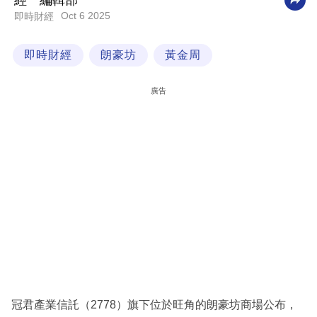
經一編輯部
Oct 6 2025
即時財經
科
技
即時財經
朗豪坊
黃金周
職
場
廣告
生
活
時
事
專
欄
訂
閱
專
冠君產業信託（2778）旗下位於旺角的朗豪坊商場公布，
區