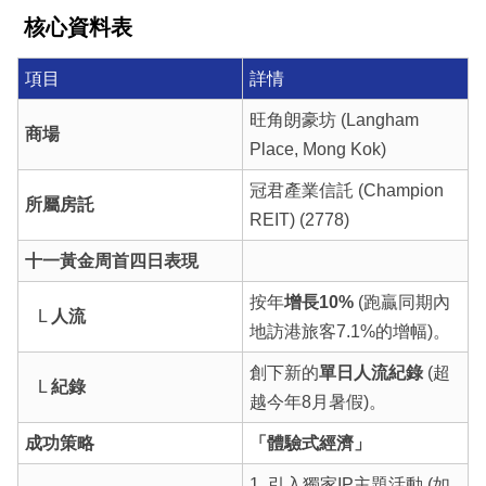
核心資料表
項目
詳情
旺角朗豪坊 (Langham
商場
Place, Mong Kok)
冠君產業信託 (Champion
所屬房託
REIT) (2778)
十一黃金周首四日表現
按年
增長10%
(跑贏同期內
L
人流
地訪港旅客7.1%的增幅)。
創下新的
單日人流紀錄
(超
L
紀錄
越今年8月暑假)。
成功策略
「體驗式經濟」
1. 引入獨家IP主題活動 (如