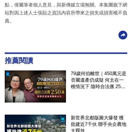
點，僅屬筆者個人意見，與新傳媒立場無關。本集團旗下網
站對因上述人士張貼之資訊內容所帶來之損失或損害概不負
責。
推薦閱讀
79歲何伯離世｜450萬元是
否屬遺產仍成疑 何太在一
種情況下 隨時合法擸 250
萬 拆解香港無遺囑繼承法
新世界北都版圖大爆發 獲
批建近7千伙 聯手央企農地
大釋放