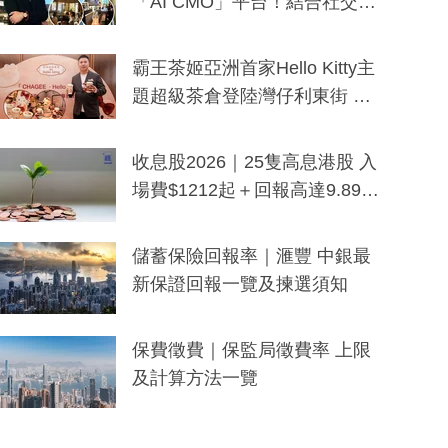
「AI CMO」平台！結合社交聆
聽與廣東話大模型 助中小企數
分鐘生成「貼地」宣傳短片
霸王茶姬亞洲首家Hello Kitty主
題超級茶倉登陸灣仔利東街 推
出首創「伯爵紅茶色」Hello Kitt
y及香港限定特調系列
收息股2026｜25隻高息港股 入
場費$1212起＋回報高達9.89
厘！持續更新
儲蓄保險回報率｜滙豐 中銀最
新保證回報一覽及揀選須知
保費徵費｜保監局徵費率 上限
及計算方法一覽