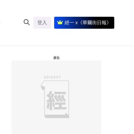
登入
經一 x《華爾街日報》
廣告