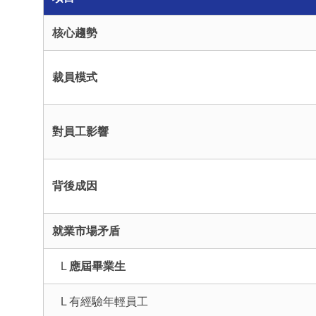
核心趨勢
裁員模式
對員工影響
背後成因
就業市場矛盾
L
應屆畢業生
L 有經驗年輕員工