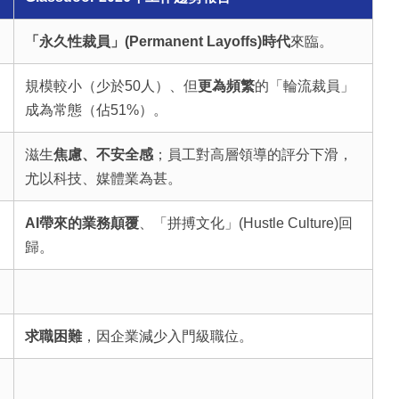
「永久性裁員」(Permanent Layoffs)時代
來臨。
規模較小（少於50人）、但
更為頻繁
的「輪流裁員」
成為常態（佔51%）。
滋生
焦慮、不安全感
；員工對高層領導的評分下滑，
尤以科技、媒體業為甚。
AI帶來的業務顛覆
、「拼搏文化」(Hustle Culture)回
歸。
求職困難
，因企業減少入門級職位。