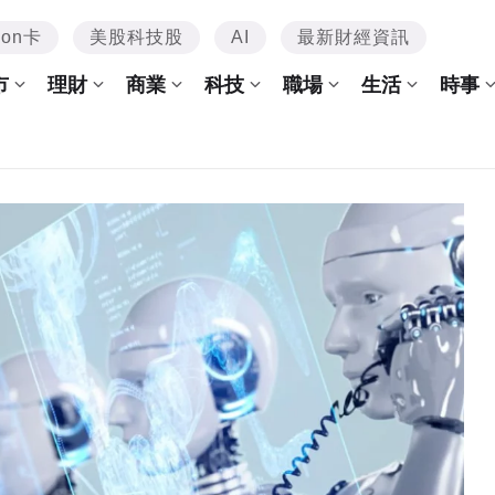
mon卡
美股科技股
AI
最新財經資訊
市
理財
商業
科技
職場
生活
時事