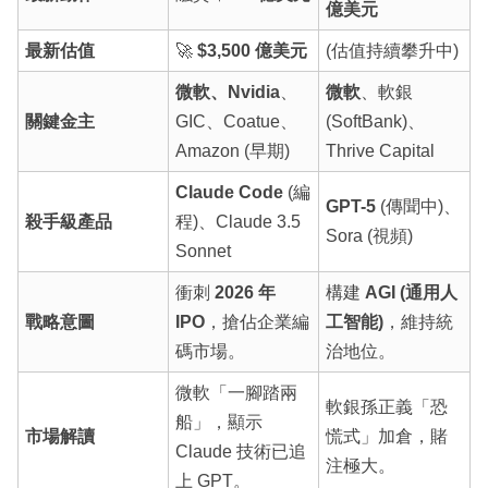
億美元
最新估值
🚀
$3,500 億美元
(估值持續攀升中)
微軟、Nvidia
、
微軟
、軟銀
關鍵金主
GIC、Coatue、
(SoftBank)、
Amazon (早期)
Thrive Capital
Claude Code
(編
GPT-5
(傳聞中)、
殺手級產品
程)、Claude 3.5
Sora (視頻)
Sonnet
衝刺
2026 年
構建
AGI (通用人
戰略意圖
IPO
，搶佔企業編
工智能)
，維持統
碼市場。
治地位。
微軟「一腳踏兩
軟銀孫正義「恐
船」，顯示
市場解讀
慌式」加倉，賭
Claude 技術已追
注極大。
上 GPT。