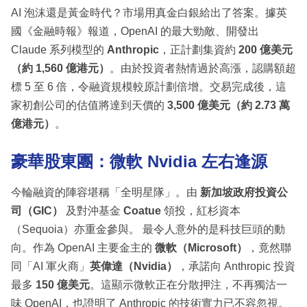
AI 泡沫還是黃金時代？市場用真金白銀給出了答案。據英
國《金融時報》報道，OpenAI 的最大勁敵、開發出
Claude 系列模型的
Anthropic
，正計劃集資約
200 億美元
（約 1,560 億港元）
。由於投資者熱情過於高漲，認購額超
標 5 至 6 倍，令融資規模較原計劃倍增。交易完成後，這
家初創公司的估值將達到天價的
3,500 億美元（約 2.73 萬
億港元）
。
豪華股東團：微軟 Nvidia 左右逢源
今輪融資的陣容堪稱「全明星隊」。由
新加坡政府投資公
司（GIC）
及對沖基金
Coatue
領投，紅杉資本
（Sequoia）亦重金參與。 最令人意外的是科技巨頭的動
向。作為 OpenAI 主要金主的
微軟（Microsoft）
，竟然聯
同「AI 軍火商」
英偉達（Nvidia）
，承諾向 Anthropic 投資
最多
150 億美元
。這顯示微軟正在分散押注，不再獨沽一
味 OpenAI，也證明了 Anthropic 的技術實力已不容忽視。