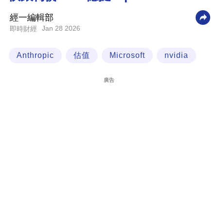
科
經一編輯部
技
Jan 28 2026
即時財經
職
Anthropic
估值
Microsoft
nvidia
場
生
廣告
活
時
事
專
欄
訂
閱
專
區