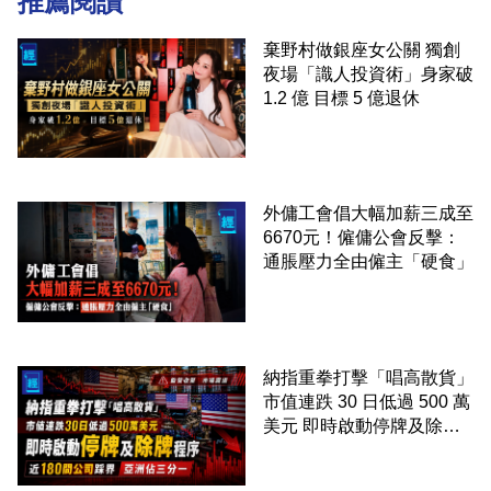
推薦閱讀
棄野村做銀座女公關 獨創
夜場「識人投資術」身家破
1.2 億 目標 5 億退休
外傭工會倡大幅加薪三成至
6670元！僱傭公會反擊：
通脹壓力全由僱主「硬食」
納指重拳打擊「唱高散貨」
市值連跌 30 日低過 500 萬
美元 即時啟動停牌及除牌
程序 近 180 間公司踩界 亞
洲佔三分一