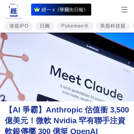
即
經一 x《華爾街日報》
時
財
港股IPO
日圓
Pokemon卡
美股科技股
經
專
題
投
資
樓
市
理
【AI 爭霸】Anthropic 估值衝 3,500
財
億美元！微軟 Nvidia 罕有聯手注資
商
軟銀傳擲 300 億挺 OpenAI
業