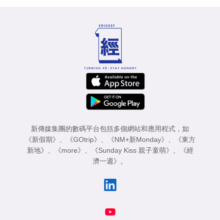
新傳媒集團的數碼平台包括多個網站和應用程式，如
《新假期》
、
《GOtrip》
、
《NM+新Monday》
、
《東方
新地》
、
《more》
、
《Sunday Kiss 親子童萌》
、
《經
濟一週》
。