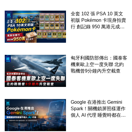
全套 102 張 PSA 10 英文
初版 Pokémon 卡現身拍賣
行 創記錄 950 萬港元成交
99 年開始「從未使用、從
未觸摸、從未受潮」保存難
度極高
匈牙利國防部傳出：國泰客
機東歐上空一度失聯 北約
戰機曾9分鐘內升空截查
Google 在港推出 Gemini
Spark！關機鎖屏照樣運作
個人 AI 代理 睡覺時都在幫
你追蹤加價、排行程與草擬
電郵