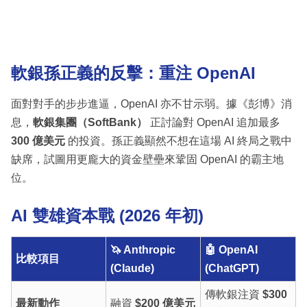
軟銀孫正義的反擊：重注 OpenAI
面對對手的步步進逼，OpenAI 亦不甘示弱。據《彭博》消
息，
軟銀集團（SoftBank）
正討論對 OpenAI 追加最多
300 億美元
的投資。孫正義顯然不想在這場 AI 終局之戰中
缺席，試圖用更龐大的資金壁壘來鞏固 OpenAI 的霸主地
位。
AI 雙雄資本戰 (2026 年初)
🦄 Anthropic
🤖 OpenAI
比較項目
(Claude)
(ChatGPT)
傳軟銀注資
$300
最新動作
融資
$200 億美元