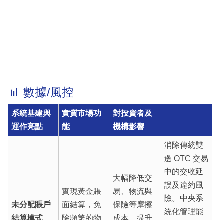
📊 數據/風控
系統基建與
實質市場功
對投資者及
運作亮點
能
機構影響
消除傳統雙
邊 OTC 交易
中的交收延
大幅降低交
誤及違約風
實現黃金賬
易、物流與
險。中央系
未分配賬戶
面結算，免
保險等摩擦
統化管理能
結算模式
除頻繁的物
成本，提升