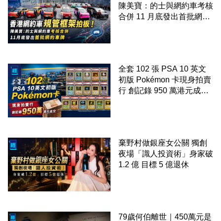
陳美寶：的士與網約車考核
合併 11 月底發出首批網約
車牌
全套 102 張 PSA 10 英文
初版 Pokémon 卡現身拍賣
行 創記錄 950 萬港元成交
99 年開始「從未使用、從
未觸摸、從未受潮」保存難
度極高
棄野村做銀座女公關 獨創
夜場「識人投資術」身家破
1.2 億 目標 5 億退休
79歲何伯離世｜450萬元是