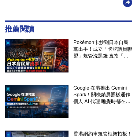
推薦閱讀
Pokémon卡炒到日本自民
黨出手！成立「卡牌議員聯
盟」規管洗黑錢 直指「日
本原創IP 點解定價權在歐
美」
Google 在港推出 Gemini
Spark！關機鎖屏照樣運作
個人 AI 代理 睡覺時都在幫
你追蹤加價、排行程與草擬
電郵
香港網約車規管框架拍板！