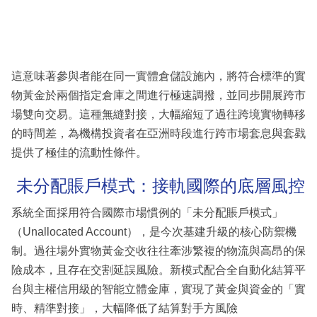
這意味著參與者能在同一實體倉儲設施內，將符合標準的實
物黃金於兩個指定倉庫之間進行極速調撥，並同步開展跨市
場雙向交易。這種無縫對接，大幅縮短了過往跨境實物轉移
的時間差，為機構投資者在亞洲時段進行跨市場套息與套戥
提供了極佳的流動性條件。
未分配賬戶模式：接軌國際的底層風控
系統全面採用符合國際市場慣例的「未分配賬戶模式」
（Unallocated Account），是今次基建升級的核心防禦機
制。過往場外實物黃金交收往往牽涉繁複的物流與高昂的保
險成本，且存在交割延誤風險。新模式配合全自動化結算平
台與主權信用級的智能立體金庫，實現了黃金與資金的「實
時、精準對接」，大幅降低了結算對手方風險