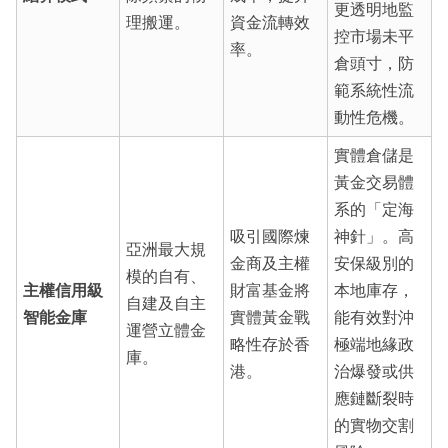
更透明地監
理搬運。
資金流轉效
控市場未平
率。
倉頭寸，防
範系統性流
動性危機。
實體倉儲是
黃金交易體
系的「定海
吸引國際煉
神針」。高
亞洲最大規
金商及主權
安保級別的
模的自有、
主權信用級
財富基金將
本地庫存，
自建及自主
智能金庫
實體黃金戰
能有效對沖
運營立體金
略性存於香
極端地緣政
庫。
港。
治爆發或供
應鏈斷裂時
的實物交割