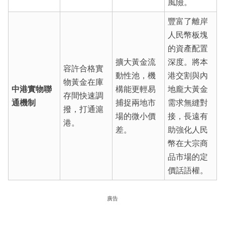
風險。
豐富了離岸
人民幣板塊
的資產配置
擴大黃金流
深度。將本
容許合格實
動性池，機
港交割與內
物黃金在庫
中港實物聯
構能更輕易
地龐大黃金
存間快速調
通機制
捕捉兩地市
需求無縫對
撥，打通滬
場的微小價
接，長遠有
港。
差。
助強化人民
幣在大宗商
品市場的定
價話語權。
廣告