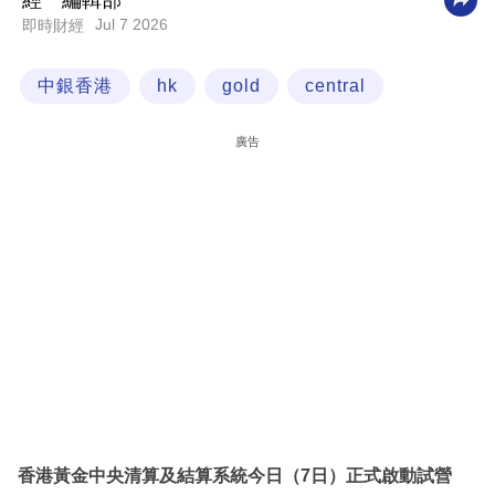
經一編輯部
Jul 7 2026
即時財經
科
技
中銀香港
hk
gold
central
職
場
廣告
生
活
時
事
專
欄
訂
閱
專
香港黃金中央清算及結算系統今日（7日）正式啟動試營
區