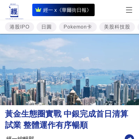
即
經一 x《華爾街日報》
時
財
港股IPO
日圓
Pokemon卡
美股科技股
經
專
題
投
資
樓
市
理
黃金生態圈實戰 中銀完成首日清算
財
試業 整體運作有序暢順
商
業