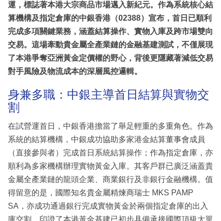
運，標誌著本港大宗商品市場邁入新紀元。作為系統核心結
算機構及指定倉庫的中銀香港（02388）宣布，首日已順利
完成多項關鍵業務，涵蓋結算操作、實物入庫及跨市場雙向
交易。這場牽動貴金屬全產業鏈的金融基建測試，不僅展現
了本港爭奪亞洲黃金定價權的野心，背後更隱藏著減低交易
對手風險及物流成本的深層風控邏輯。
身兼多職：中銀主導首日結算與實物交
割
在試營運首日，中銀香港擔當了舉足輕重的多重角色。作為
系統的結算機構，中銀成功協助多家港金結算董事會成員
（直接參與者）完成首日系統結算操作；作為指定倉庫，亦
順利為多家機構辦理實物黃金入庫。其客戶群已廣泛涵蓋貴
金屬全產業鏈的龍頭企業、商業銀行及非銀行金融機構。值
得留意的是，國際知名貴金屬精煉商瑞士 MKS PAMP
SA，亦成功通過銀行完成實物黃金於兩個指定倉庫的出入
庫交割，印證了本港黃金基建已初步具備承接國際頂級大單