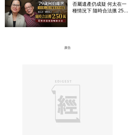
否屬遺產仍成疑 何太在一
種情況下 隨時合法擸 250
萬 拆解香港無遺囑繼承法
廣告