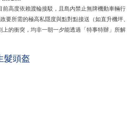
目前高度依賴渡輪接駁，且島內禁止無牌機動車輛行
際政要所需的極高私隱度與點對點接送（如直升機坪、
劃上的衝突，均非一朝一夕能透過「特事特辦」所解
生髮頭盔