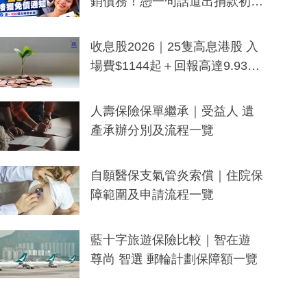
銷債務！憑一句話道出捐款初
衷：加州26萬人接獲免債通知、
一度被誤當詐騙手段
收息股2026｜25隻高息港股 入
場費$1144起＋回報高達9.93
厘！持續更新
人壽保險保單繼承｜受益人 遺
產承辦分別及流程一覽
自願醫保支氣管炎索償｜住院保
障範圍及申請流程一覽
藍十字旅遊保險比較｜智在遊
尊尚 智選 郵輪計劃保障額一覽