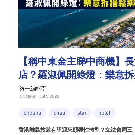
【稱中東金主睇中商機】長
店？羅淑佩開綠燈：樂意拆
經一編輯部
Jul 9 2026
即時財經
cheung
chau
star
hotel
香港離島旅遊有望迎來顛覆性轉型？立法會周三