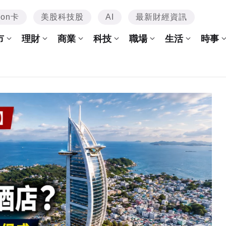
mon卡
美股科技股
AI
最新財經資訊
市
理財
商業
科技
職場
生活
時事