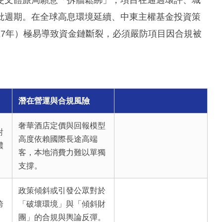
批週期。在全球高息環境延續、中東主權基金投資策
至7年）極易導致資金鏈斷裂，必須嚴防項目因合規被
潛在營運與合規風險
奢華酒店定價與回報模型
對
高度依賴國際長途高端
濃
客，本地消費力難以單獨
支撐。
政策傾斜或引發公眾對於
跨
「破壞環境」與「傾斜財
團」的合規與輿論反彈。