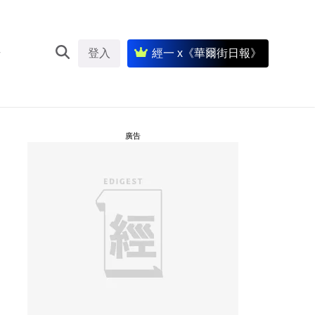
登入
經一 x《華爾街日報》
廣告