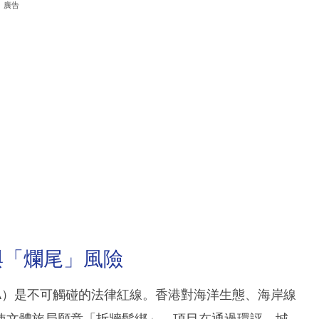
廣告
與「爛尾」風險
A）是不可觸碰的法律紅線。香港對海洋生態、海岸線
使文體旅局願意「拆牆鬆綁」，項目在通過環評、城