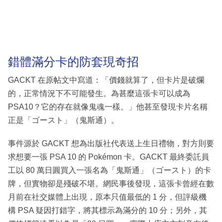
錯體滿分卡的防套現奇招
GACKT 在原帖文中寫道：「價錢就算了，但卡片是破爛
的，正常情況下不可能發生。為甚麼這張卡可以成為
PSA10？它的存在就像鬼魂一樣。」他甚至發現卡片名稱
正是「ゴースト」（鬼斯通）。
事件源於 GACKT 想為出版社代表送上生日禮物，對方則要
求想要一張 PSA 10 的 Pokémon 卡。GACKT 最終委託員
工以 80 萬日圓買入一張名為「鬼斯通」（ゴースト）的卡
牌，但實物卻是殘破不堪。網民事後發現，這張卡曾經在數
月前在社交媒體上出現，原本只值最低的 1 分，但評級機
構 PSA 疑因打錯字，將其標示為滿分的 10 分；另外，其