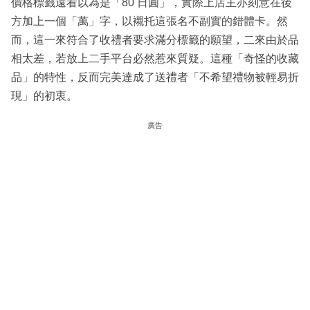
價格標籤遠看以為是「80 日圓」，實際上店主亦刻意在後
方加上一個「萬」字，以襯托這張名不副實的錯體卡。然
而，這一來符合了收禮者要求滿分標籤的願望，二來由於品
相太差，若放上二手平台必然惹來質疑。這種「奇怪的收藏
品」的特性，反而完美達成了送禮者「不希望禮物被輕易折
現」的初衷。
廣告