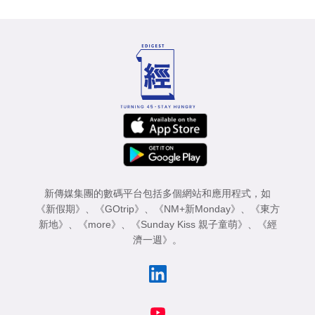
新傳媒集團的數碼平台包括多個網站和應用程式，如
《新假期》
、
《GOtrip》
、
《NM+新Monday》
、
《東方
新地》
、
《more》
、
《Sunday Kiss 親子童萌》
、
《經
濟一週》
。