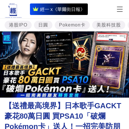
即
經一 x《華爾街日報》
時
財
港股IPO
日圓
Pokemon卡
美股科技股
經
專
題
投
資
樓
市
理
【送禮最高境界】日本歌手GACKT
財
豪花80萬日圓 買PSA10「破爛
商
Pokémon卡」送人！一招完美防朋
業