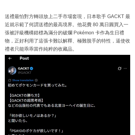
送禮最怕對方轉頭放上二手市場套現，日本歌手 GACKT 最
近就示範了何謂送禮的最高境界。他花費 80 萬日圓買入一
張被評級機構錯標為滿分的破爛 Pokémon 卡作為生日禮
物，正好利用了這張卡難以解釋、極難脫手的特性，逼使收
禮者只能乖乖當作純粹的收藏品。