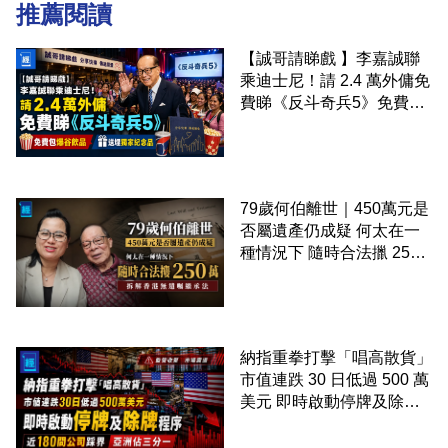
推薦閱讀
【誠哥請睇戲 】李嘉誠聯
乘迪士尼！請 2.4 萬外傭免
費睇《反斗奇兵5》免費包
爆谷飲品 送埋獨家紀念品
79歲何伯離世｜450萬元是
否屬遺產仍成疑 何太在一
種情況下 隨時合法擸 250
萬 拆解香港無遺囑繼承法
納指重拳打擊「唱高散貨」
市值連跌 30 日低過 500 萬
美元 即時啟動停牌及除牌
程序 近 180 間公司踩界 亞
洲佔三分一