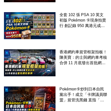
全套 102 張 PSA 10 英文
初版 Pokémon 卡現身拍賣
行 創記錄 950 萬港元成交
99 年開始「從未使用、從
未觸摸、從未受潮」保存難
度極高
香港網約車規管框架拍板！
陳美寶：的士與網約車考核
合併 11 月底發出首批網約
車牌
Pokémon卡炒到日本自民
黨出手！成立「卡牌議員聯
盟」規管洗黑錢 直指「日
本原創IP 點解定價權在歐
美」