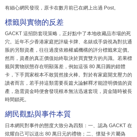
有細心網民發現，原卡在數月前已在網上出過 Post。
標籤與實物的反差
GACKT 這招防套現策略，正好點中了本地收藏品市場的死
穴。近年不少香港家庭把評級卡牌、名錶或手袋視為對抗通
脹的另類資產，往往過度依賴權威機構的評分標籤來定價。
然而，資產的真正價值始終取決於買賣雙方的共識。若果標
籤與實物狀態存在明顯落差，例如這張 80 萬日圓的錯體
卡，下手買家根本不敢貿然接火棒。對於有家庭開支壓力的
讀者而言，若手持這類需要長篇大論解釋才能證明價值的資
產，急需資金時便會發現根本無法迅速套現，資金隨時被長
時間鎖死。
網民觀點與事件本質
日本網民對事件的態度大致分為四類：一、認為 GACKT 在
炫耀自己可以送出 80 萬日元的禮物；二、懷疑卡片屬偽