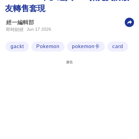
友轉售套現
科
技
經一編輯部
職
Jun 17 2026
即時財經
場
gackt
Pokemon
pokemon卡
card
生
活
廣告
時
事
專
欄
訂
閱
專
區