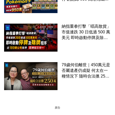
99 年開始「從未使用、從
未觸摸、從未受潮」保存難
度極高
納指重拳打擊「唱高散貨」
市值連跌 30 日低過 500 萬
美元 即時啟動停牌及除牌
程序 近 180 間公司踩界 亞
洲佔三分一
79歲何伯離世｜450萬元是
否屬遺產仍成疑 何太在一
種情況下 隨時合法擸 250
萬 拆解香港無遺囑繼承法
廣告