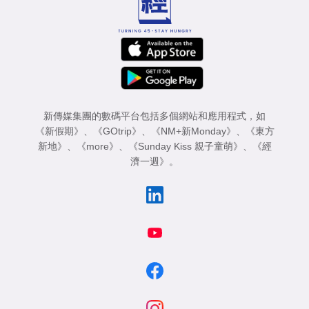
新傳媒集團的數碼平台包括多個網站和應用程式，如
《新假期》
、
《GOtrip》
、
《NM+新Monday》
、
《東方
新地》
、
《more》
、
《Sunday Kiss 親子童萌》
、
《經
濟一週》
。