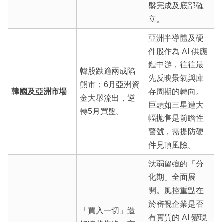
盤完成及底部確
立。
亞洲半導體及硬
件股作為 AI 供應
鏈中游，往往最
韓股跌逾兩成陷
先反映景氣與庫
熊市；6月亞洲資
韓國及亞洲市場
存周期的轉向。
金大舉流出，逆
巨頭如三星遭大
轉5月買盤。
幅拋售是前瞻性
警號，需提防硬
件見頂風險。
汰弱留強的「分
化期」全面展
開。風控重點在
於審視企業是否
「買入一切」造
有實質的 AI 變現