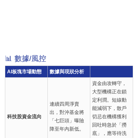
📊 數據/風控
AI板塊市場動態
數據與現狀分析
資金由攻轉守，
大型機構正在鎖
定利潤。短線動
連續四周淨賣
能減弱下，散戶
出，對沖基金將
科技股資金流向
切忌在機構獲利
「七巨頭」曝險
回吐時急於「撈
降至年內新低。
底」，應等待洗