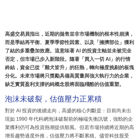
高盛交易員指出，近期的拋售並非市場機制的根本性崩潰，
而是季結再平衡、夏季季節性因素、以及「擁擠部位」獲利
了結的多重疊加效應。這意味著 AI 的投資主軸並未被完全
否定，但市場已步入新階段。隨著「買入一切 AI」的行情
終結，資金已從「雞犬皆升」的狂熱，轉向極度挑剔的板塊
分化。未來市場將只獎勵具備高質量與強大執行力的企業，
缺乏實質盈利支撐的純概念股將面臨殘酷的估值重塑。
泡沫未破裂，估值壓力正累積
對於 AI 投資的後續走向，高盛的核心判斷是：目前尚未出
現如 1990 年代科網泡沫破裂前的極端失衡訊號，強勁的企
業獲利仍可為投資熱潮提供順風。但若市場持續將近期的高
增長趨勢過度外推，估值壓力將不斷累積。儘管科技股受