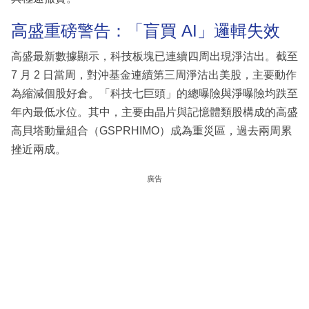
高盛重磅警告：「盲買 AI」邏輯失效
高盛最新數據顯示，科技板塊已連續四周出現淨沽出。截至
7 月 2 日當周，對沖基金連續第三周淨沽出美股，主要動作
為縮減個股好倉。「科技七巨頭」的總曝險與淨曝險均跌至
年內最低水位。其中，主要由晶片與記憶體類股構成的高盛
高貝塔動量組合（GSPRHIMO）成為重災區，過去兩周累
挫近兩成。
廣告