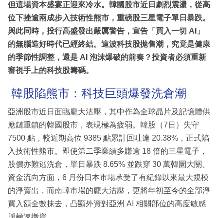
但這場資本盛宴正迎來冷水。韓國股市近日劇烈震盪，從高
位下挫逾兩成步入技術性熊市，重磅股三星電子單日暴跌。
與此同時，投行高盛發出嚴厲警告，宣告「買入一切 AI」
的無腦造好時代已經終結。這波科技股拋售潮，究竟是健康
的季節性調整，還是 AI 泡沫爆破的前奏？投資者必須重新
審視手上的科技股籌碼。
韓股陷熊市：科技巨頭爆發洗倉潮
亞洲股市近日面臨龐大沽壓，其中作為全球晶片及記憶體供
應鏈重鎮的韓國股市，表現極為疲弱。韓股（7日）失守
7500 點，較近期高位 9385 點累計回吐達 20.38%，正式陷
入技術性熊市。即使第二季業績多賺逾 18 倍的三星電子，
股價亦難逃洗倉，單日暴跌 8.65% 並跌穿 30 萬韓圜大關。
資金流向方面，6 月份日本市場承受了有紀錄以來最大規模
的淨賣出，而南韓市場的龐大沽壓，更將年初至今的全部淨
買入額全數抹去，凸顯外資對亞洲 AI 相關部位的高度敏感
與極速撤資。