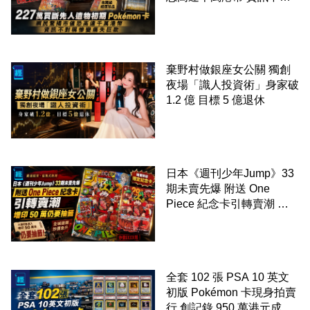
稱慘變痛失巨款
棄野村做銀座女公關 獨創
夜場「識人投資術」身家破
1.2 億 目標 5 億退休
日本《週刊少年Jump》33
期未賣先爆 附送 One
Piece 紀念卡引轉賣潮 增
印 50 萬仍要抽籤
全套 102 張 PSA 10 英文
初版 Pokémon 卡現身拍賣
行 創記錄 950 萬港元成交