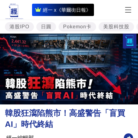
即
經一 x《華爾街日報》
時
財
港股IPO
日圓
Pokemon卡
美股科技股
經
專
題
投
資
樓
市
理
韓股狂瀉陷熊市！高盛警告「盲買
財
AI」時代終結
商
業