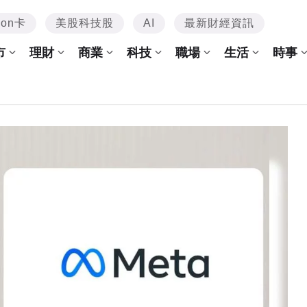
mon卡
美股科技股
AI
最新財經資訊
市
理財
商業
科技
職場
生活
時事