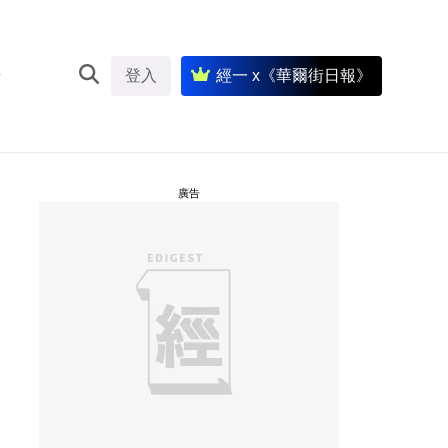
登入
經一 x《華爾街日報》
廣告