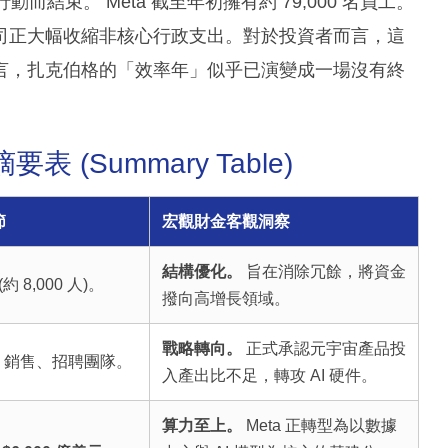
結束。 Meta 截至年初擁有約 79,000 名員工。
司正大幅收縮非核心行政支出。對於投資者而言，這
言，扎克伯格的「效率年」似乎已演變成一場沒有終
 (Summary Table)
節
宏觀財金客觀洞察
結構優化。
旨在消除冗餘，將資金
(約 8,000 人)。
撥向高增長領域。
戰略轉向。
正式承認元宇宙產品投
、銷售、招聘團隊。
入產出比不足，轉攻 AI 硬件。
算力至上。
Meta 正轉型為以數據