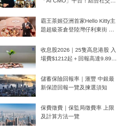
「AI CMO」平台！結合社交聆
聽與廣東話大模型 助中小企數
分鐘生成「貼地」宣傳短片
霸王茶姬亞洲首家Hello Kitty主
題超級茶倉登陸灣仔利東街 推
出首創「伯爵紅茶色」Hello Kitt
y及香港限定特調系列
收息股2026｜25隻高息港股 入
場費$1212起＋回報高達9.89
厘！持續更新
儲蓄保險回報率｜滙豐 中銀最
新保證回報一覽及揀選須知
保費徵費｜保監局徵費率 上限
及計算方法一覽