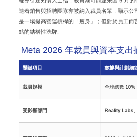
報導引述知情人士指，裁員潮可能並未因 5 月的行動而
隨着銷售與招聘團隊亦被納入裁員名單，顯示公
是一場提高營運槓桿的「瘦身」；但對於員工而
點的結構性洗牌。
Meta 2026 年裁員與資本支出摘要表
關鍵項目
數據與計劃細
裁員規模
全球總數
10%
受影響部門
Reality Labs