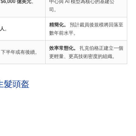
入
$6,000 億美元
。
中心與 AI 模型為核心的基建公
司。
精簡化。
預計裁員後規模將回落至
 人
。
數年前水平。
效率常態化。
扎克伯格正建立一個
；下半年或有後續。
更輕量、更高技術密度的組織。
生髮頭盔