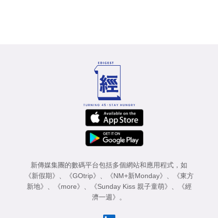
新傳媒集團的數碼平台包括多個網站和應用程式，如
《新假期》
、
《GOtrip》
、
《NM+新Monday》
、
《東方
新地》
、
《more》
、
《Sunday Kiss 親子童萌》
、
《經
濟一週》
。