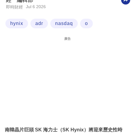
經一編輯部
Jul 6 2026
即時財經
科
技
hynix
adr
nasdaq
o
職
場
廣告
生
活
時
事
專
欄
訂
閱
專
南韓晶片巨頭 SK 海力士（SK Hynix）將迎來歷史性時
區