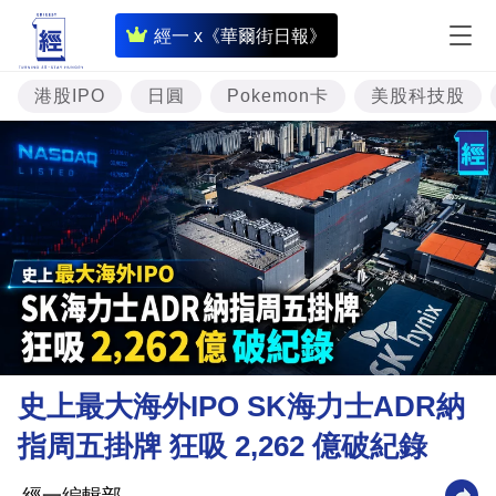
即
經一 x《華爾街日報》
時
財
港股IPO
日圓
Pokemon卡
美股科技股
經
專
題
投
資
樓
市
理
史上最大海外IPO SK海力士ADR納
財
指周五掛牌 狂吸 2,262 億破紀錄
商
業