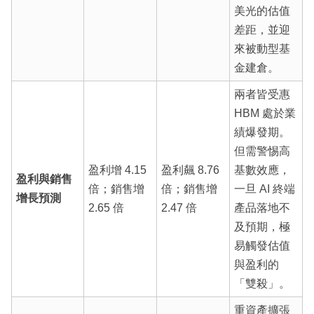
美光的估值
差距，並迎
來被動型基
金建倉。
兩者皆受惠
HBM 處於業
績爆發期。
但需警惕高
盈利增 4.15
盈利飆 8.76
基數效應，
盈利與銷售
倍；銷售增
倍；銷售增
一旦 AI 終端
增長預測
2.65 倍
2.47 倍
產品落地不
及預期，極
易觸發估值
與盈利的
「雙殺」。
重資產擴張