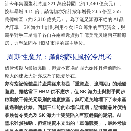
計今年集團盈利將達 221 萬億韓圜（約 1,440 億美元），
按年暴增 4.15 倍；銷售額亦預計按年增長 2.65 倍至 355
萬億韓圜（約 2,310 億美元）。為了滿足源源不絕的 AI 晶
片訂單，SK 海力士計劃利用今次 IPO 籌集的巨額資金，與
競爭對手三星電子各自在南韓斥資數千億美元興建兩座新廠
房，力爭鞏固在 HBM 市場的霸主地位。
周期性魔咒：產能擴張風控冷思考
儘管短期內業績亮眼，但資本市場的眼光始終具備前瞻性，
龐大的建廠大計亦成為了隱憂所在。
亦有指記憶體晶片產業從來都是「重資產、強周期」的殘酷
遊戲。雖然當下 HBM 供不應求，但 SK 海力士與對手同步
啟動數千億美元級別的建廠擴產，無可避免地埋下了未來產
能過剩的伏線。回顧三年前的市場低迷期，記憶體晶片價格
暴跌曾令美光及 SK 海力士雙雙陷入巨額虧損的泥沼。AI
需求雖然強勁，但這場資本支出的「軍備競賽」，最終考驗