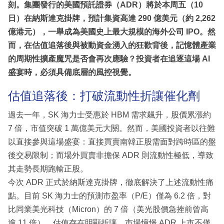
刻。集團發行的美國預託證券（ADR）將於本周五（10
日）在納斯達克掛牌，預計集資高達 290 億美元（約 2,262
億港元），一舉成為美國史上最大規模的海外公司 IPO。然
而，在估值追落後與被動資金湧入的狂歡背後，記憶體產業
的周期性擴產魔咒是否會再次應驗？投資者在追逐這場 AI
盛宴時，必須具備底層的風控視覺。
估值追落後：打破流動性折讓催化劑
過去一年，SK 海力士受惠於 HBM 需求飆升，股價累漲約
7 倍，市值突破 1 萬億美元大關。然而，美國投資者以往難
以直接參與這場盛宴：直接買賣南韓正股需面對跨時區的盤
後交易限制；而場外買賣非擔保 ADR 則流動性極低，導致
其走勢長期跑輸正股。
今次 ADR 正式於納斯達克掛牌，徹底解決了上述流動性痛
點。目前 SK 海力士的預測市盈率（P/E）僅為 6.2 倍，對
比同業美光科技（Micron）的 7 倍（美光股價急挫前曾高
逾 11 倍），估值存在明顯折讓。市場憧憬 ADR 上市不僅