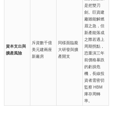
是把雙刃
劍。巨資建
廠雖能解燃
眉之急，但
新產能落成
之際若遇上
斥資數千億
同樣面臨龐
資本支出與
周期拐點，
美元建兩座
大研發與擴
擴產風險
恐重演三年
新廠房
產開支
前價格暴跌
的虧損危
機，長線投
資者需密切
監察 HBM
庫存周轉
率。