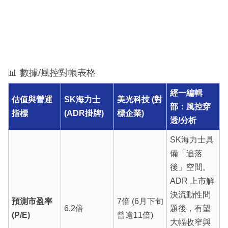
📊 數據/風控對帳表格
經一編輯
估值與營運
SK海力士
美光科技 (對
部：風控穿
指標
(ADR掛牌)
標企業)
透/分析
SK海力士具
備「追落
後」空間。
ADR 上市解
決流動性問
預測市盈率
7倍 (6月下旬
6.2倍
題後，有望
(P/E)
曾逾11倍)
大幅收窄與