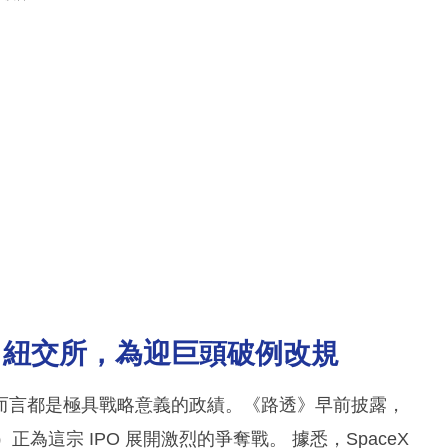
S 紐交所，為迎巨頭破例改規
而言都是極具戰略意義的政績。《路透》早前披露，
正為這宗 IPO 展開激烈的爭奪戰。 據悉，SpaceX