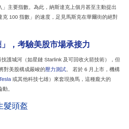
入」主要指數。為此，納斯達克上個月甚至主動提出
克 100 指數」的速度，足見馬斯克在華爾街的絕對
應」，考驗美股市場承接力
技護城河（如星鏈 Starlink 及可回收火箭技術），但
，將對美股構成嚴峻的
壓力測試
。 若於 6 月上市，機構
Tesla
或其他科技七雄）來套現換馬，這種龐大的
輪動。
生髮頭盔