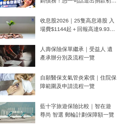
銷債務！憑一句話道出捐款初
衷：加州26萬人接獲免債通知、
一度被誤當詐騙手段
收息股2026｜25隻高息港股 入
場費$1144起＋回報高達9.93
厘！持續更新
人壽保險保單繼承｜受益人 遺
產承辦分別及流程一覽
自願醫保支氣管炎索償｜住院保
障範圍及申請流程一覽
藍十字旅遊保險比較｜智在遊
尊尚 智選 郵輪計劃保障額一覽