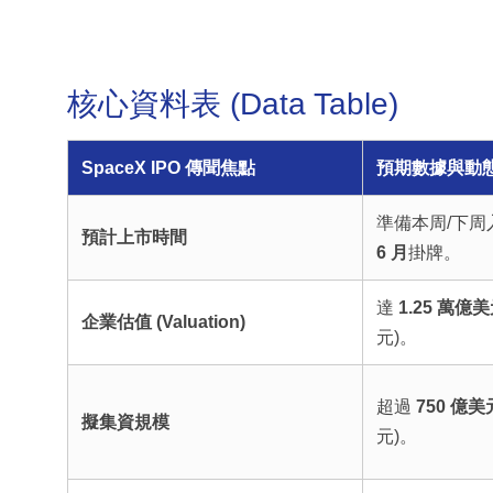
核心資料表 (Data Table)
SpaceX IPO 傳聞焦點
預期數據與動
準備本周/下
預計上市時間
6 月
掛牌。
達
1.25 萬億
企業估值 (Valuation)
元)。
超過
750 億美
擬集資規模
元)。