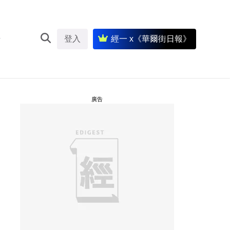
登入
經一 x《華爾街日報》
廣告