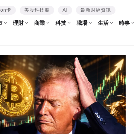
mon卡
美股科技股
AI
最新財經資訊
市
理財
商業
科技
職場
生活
時事