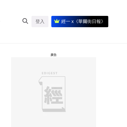
登入
經一 x《華爾街日報》
廣告