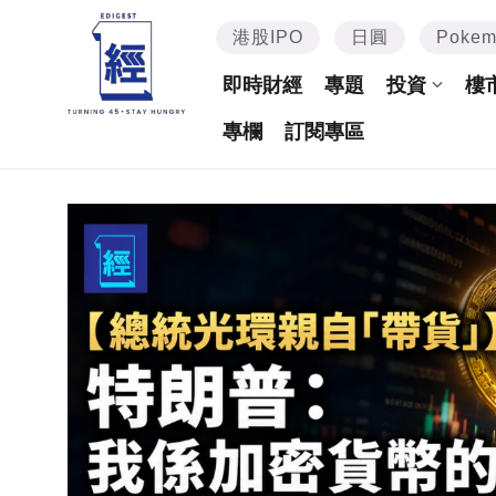
港股IPO
日圓
Poke
即時財經
專題
投資
樓
專欄
訂閱專區