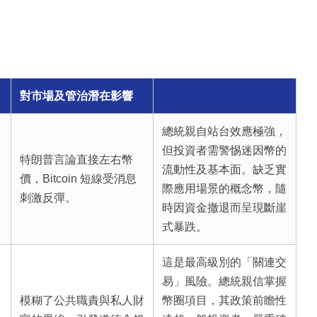
對市場及管治潛在影響
總統親自站台效應極強，
但投資者需警惕迷因幣的
特朗普言論直接左右幣
流動性及基本面。缺乏實
價，Bitcoin 短線受消息
際應用場景的概念幣，隨
刺激反彈。
時因資金撤退而呈現斷崖
式暴跌。
這是最高級別的「關連交
易」風險。總統親信掌握
模糊了公共職責與私人財
幣圈項目，其政策前瞻性