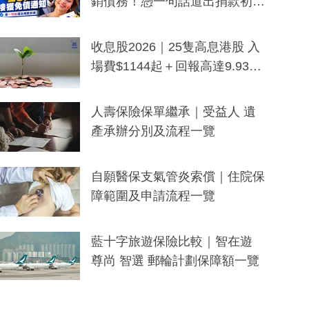
銷債務！憑一句話道出捐款初
衷：加州26萬人接獲免債通知、
一度被誤當詐騙手段
收息股2026｜25隻高息港股 入
場費$1144起＋回報高達9.93
厘！持續更新
人壽保險保單繼承｜受益人 遺
產承辦分別及流程一覽
自願醫保支氣管炎索償｜住院保
障範圍及申請流程一覽
藍十字旅遊保險比較｜智在遊
尊尚 智選 郵輪計劃保障額一覽