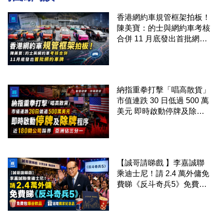
香港網約車規管框架拍板！
陳美寶：的士與網約車考核
合併 11 月底發出首批網約
車牌
納指重拳打擊「唱高散貨」
市值連跌 30 日低過 500 萬
美元 即時啟動停牌及除牌
程序 近 180 間公司踩界 亞
洲佔三分一
【誠哥請睇戲 】李嘉誠聯
乘迪士尼！請 2.4 萬外傭免
費睇《反斗奇兵5》免費包
爆谷飲品 送埋獨家紀念品