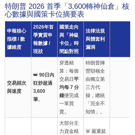
特朗普 2026 首季「3,600轉神仙倉」核
心數據與國策卡位摘要表
2026年首
國策走向
申報核心
法律法規
季實質申
與「神級
指標 / 數
與體套利
報數據 /
卡位」時
據維度
漏洞
現狀
間點對照
穿透精
特朗普陣
算：每個
營辯稱全
👑
90日內
交易日
平
由獨立第
交易頻次
狂炒超過
均每 7 分
三方代
與速度
3,600
鐘
便完成
操，總統
筆
。
一單買
「完全不
賣。
知情」。
大部分主
力資金精
🚨 嚴重延