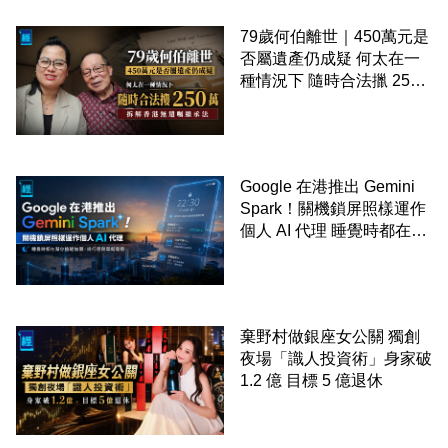
79歲何伯離世｜450萬元是
否屬遺產仍成疑 何太在一
種情況下 隨時合法擸 250
萬 拆解香港無遺囑繼承法
Google 在港推出 Gemini
Spark！關機鎖屏照樣運作
個人 AI 代理 睡覺時都在幫
你追蹤加價、排行程與草擬
電郵
棄野村做銀座女公關 獨創
夜場「識人投資術」身家破
1.2 億 目標 5 億退休