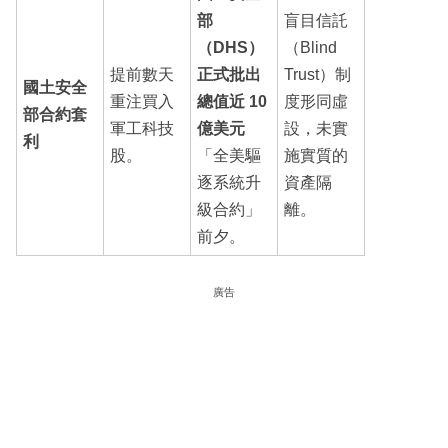
部
盲目信託
（DHS）
（Blind
提前數天
正式批出
Trust）制
國土安全
重注買入
總值近 10
度形同虛
部合約套
軍工科技
億美元
設，未實
利
股。
「全美驅
施實質的
逐系統升
資產隔
級合約」
離。
前夕。
廣告