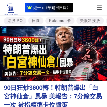
即
經一 x《華爾街日報》
時
財
港股IPO
日圓
Pokemon卡
美股科技股
經
專
題
投
資
樓
市
理
90日狂炒3600轉！特朗普爆出「白
財
宮神仙倉」風暴 美報告：7分鐘交易
商
一次 被指精準卡位國策
業