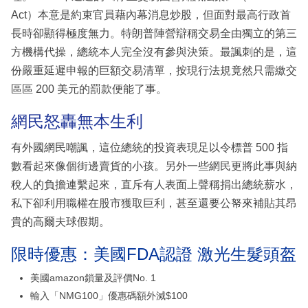
Act）本意是約束官員藉內幕消息炒股，但面對最高行政首
長時卻顯得極度無力。特朗普陣營辯稱交易全由獨立的第三
方機構代操，總統本人完全沒有參與決策。最諷刺的是，這
份嚴重延遲申報的巨額交易清單，按現行法規竟然只需繳交
區區 200 美元的罰款便能了事。
網民怒轟無本生利
有外國網民嘲諷，這位總統的投資表現足以令標普 500 指
數看起來像個街邊賣貨的小孩。另外一些網民更將此事與納
稅人的負擔連繫起來，直斥有人表面上聲稱捐出總統薪水，
私下卻利用職權在股市獲取巨利，甚至還要公帑來補貼其昂
貴的高爾夫球假期。
限時優惠：美國FDA認證 激光生髮頭盔
美國amazon鎖量及評價No. 1
輸入「NMG100」優惠碼額外減$100