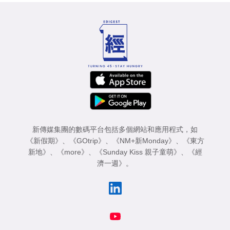
新傳媒集團的數碼平台包括多個網站和應用程式，如
《新假期》
、
《GOtrip》
、
《NM+新Monday》
、
《東方
新地》
、
《more》
、
《Sunday Kiss 親子童萌》
、
《經
濟一週》
。