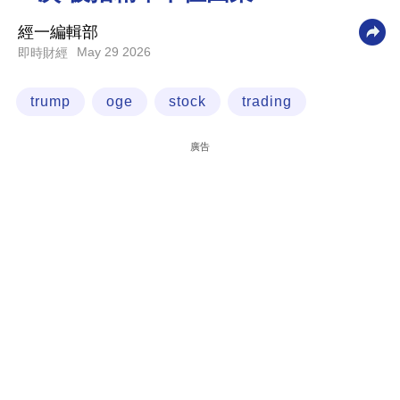
科
經一編輯部
技
May 29 2026
即時財經
職
trump
oge
stock
trading
場
生
廣告
活
時
事
專
欄
訂
閱
專
區