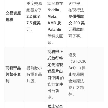
季度交易
準沉澱在
遲申報，
總額介乎
Nvidia、
按現行法
交易資產
2.2 億至
Meta、
規
僅需繳
規模
7.5 億美
AMD 及
交 200 美
元
。
Palantir
元罰款
即
等科技巨
可了事。
頭。
商務部正
違反
式放行特
《STOCK
定先進製
商務部晶
提前數小
Act》（停
程晶片出
片禁令套
時重倉晶
止交易國
口中國
的
利
片股。
會知識法
官方文件
案）之精
出台前
神。
夕。
國土安全