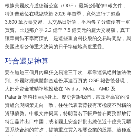
根據美國政府道德辦公室（OGE）最新公開的申報文件，
特朗普這位在職總統於 2026 年首季，竟然進行了超過
3,600 筆股票交易。以交易日計算，平均每 7 分鐘便有一單
買賣。比起那介乎 2.2 億至 7.5 億美元的龐大交易額，真正
讓華爾街不寒而慄的，是這些重倉科技股的交易時間點，與
美國政府公佈重大決策的日子準確地高度重疊。
巧合還是神算
要在短短三個月內瘋狂交易逾三千次，單靠運氣絕對無法做
到。外國財經媒體翻查這份厚達百頁的 OGE 報告後發現，
大部分資金被精準地投放在 Nvidia、Meta、AMD 及
Palantir 等科技巨頭身上。歷史告訴我們，當政府高官的投
資組合與國策走向一致，往往代表著背後有著極度不對稱的
資訊優勢。申報文件揭露，特朗普名下帳戶曾在商務部放行
特定晶片出口中國，或者國土安全部批出總值近十億美元驅
逐系統合約的前夕，提前重注買入相關企業的股票。這種近