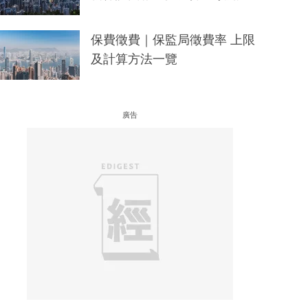
保費徵費｜保監局徵費率 上限
及計算方法一覽
廣告