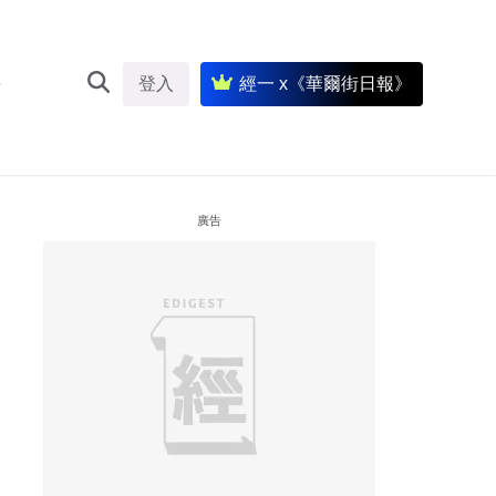
登入
經一 x《華爾街日報》
廣告