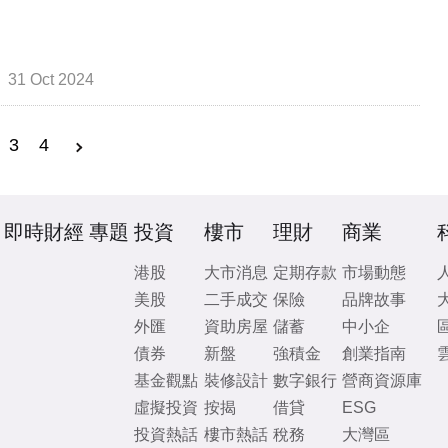
31 Oct 2024
3
4
即時財經
專題
投資
樓市
理財
商業
港股
大市消息
定期存款
市場動態
美股
二手成交
保險
品牌故事
外匯
資助房屋
儲蓄
中小企
債券
新盤
強積金
創業指南
基金觀點
裝修設計
數字銀行
營商資源庫
虛擬投資
按揭
借貸
ESG
投資熱話
樓市熱話
稅務
大灣區