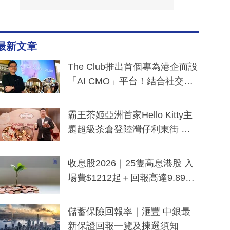
最新文章
The Club推出首個專為港企而設
「AI CMO」平台！結合社交聆
聽與廣東話大模型 助中小企數
分鐘生成「貼地」宣傳短片
霸王茶姬亞洲首家Hello Kitty主
題超級茶倉登陸灣仔利東街 推
出首創「伯爵紅茶色」Hello Kitt
y及香港限定特調系列
收息股2026｜25隻高息港股 入
場費$1212起＋回報高達9.89
厘！持續更新
儲蓄保險回報率｜滙豐 中銀最
新保證回報一覽及揀選須知