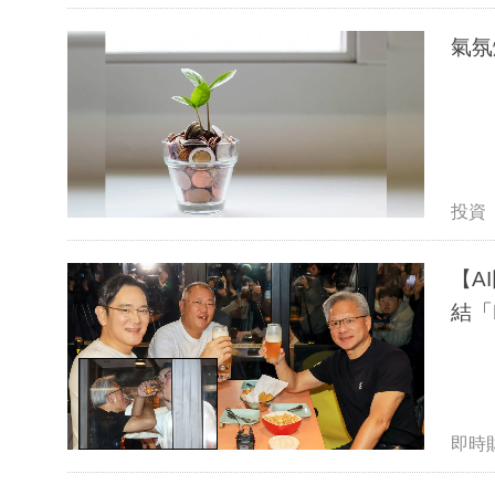
氣氛
投資
【A
結「
即時