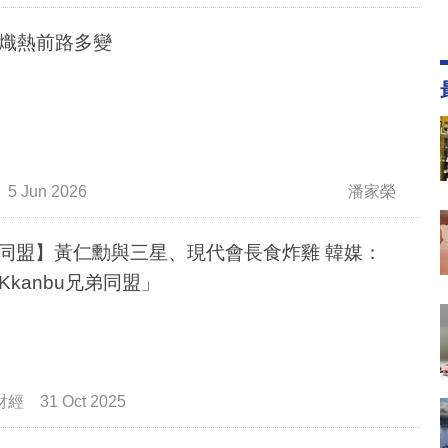
熾熱前路多變
5 Jun 2026
潘家榮
I同盟】黃仁勳與三星、現代會長食炸雞 韓媒：
Kkanbu兄弟同盟」
財經
31 Oct 2025