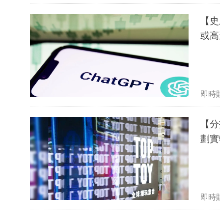
【史
或高
即時
【分
劃實
即時