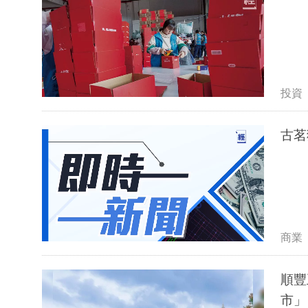
投資
古茗
商業
順豐
市」