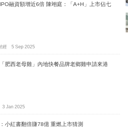
IPO融資額增近6倍 陳翊庭：「A+H」上市佔七
財經
5 Sep 2025
「肥西老母雞」內地快餐品牌老鄉雞申請來港
3 Jan 2025
：小紅書翻倍賺78億 重燃上市猜測