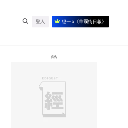
登入
經一 x《華爾街日報》
廣告