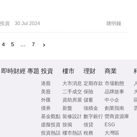
投資
30 Jul 2024
聰明錢
4
5
…
7
即時財經
專題
投資
樓市
理財
商業
港股
大市消息
定期存款
市場動態
美股
二手成交
保險
品牌故事
外匯
資助房屋
儲蓄
中小企
債券
新盤
強積金
創業指南
基金觀點
裝修設計
數字銀行
營商資源庫
虛擬投資
按揭
借貸
ESG
投資熱話
樓市熱話
稅務
大灣區