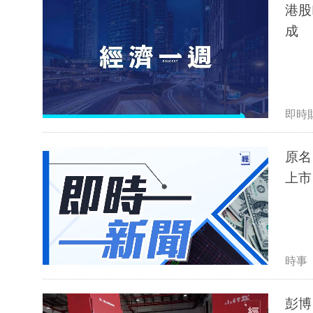
港股
成
即時
原名
上市
時事
彭博