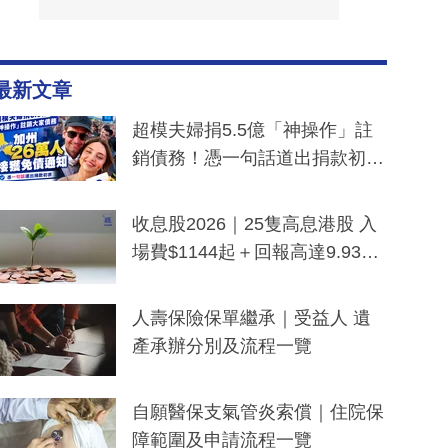
最新文章
超模夫婦捐5.5億「神操作」註
銷債務！憑一句話道出捐款初
衷：加州26萬人接獲免債通知、
一度被誤當詐騙手段
收息股2026｜25隻高息港股 入
場費$1144起＋回報高達9.93
厘！持續更新
人壽保險保單繼承｜受益人 遺
產承辦分別及流程一覽
自願醫保支氣管炎索償｜住院保
障範圍及申請流程一覽