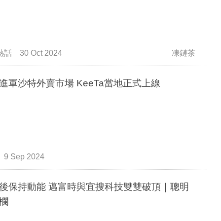
熱話
30 Oct 2024
凍鏈茶
美團進軍沙特外賣市場 KeeTa當地正式上線
9 Sep 2024
後保持動能 邁富時與宜搜科技雙雙破頂｜聰明
欄