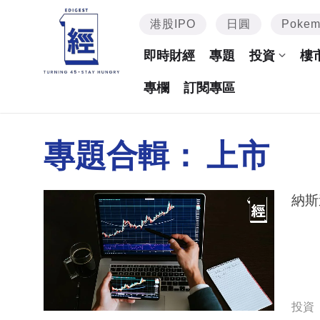
港股IPO
日圓
Poke
即時財經
專題
投資
樓
專欄
訂閱專區
專題合輯：
上市
納斯
投資