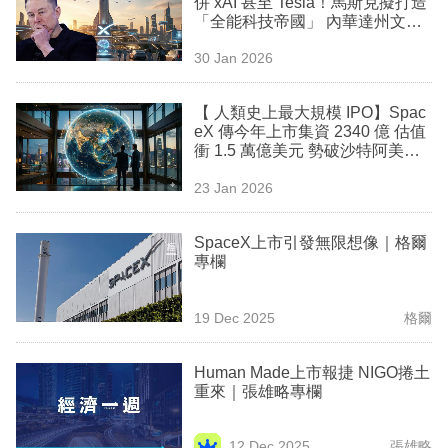
併 xAI 甚至 Tesla！馬斯克擬打造
業
「全能科技帝國」 內華達州文件
洩密
科
30 Jan 2026
技
【 人類史上最大規模 IPO】Spac
職
eX 傳今年上市集資 2340 億 估值
衝 1.5 萬億美元 勢破沙特阿美紀
場
錄
23 Jan 2026
生
活
SpaceX上市引發無限想像｜格爾
專欄
時
事
19 Dec 2025
格爾
專
欄
Human Made上市報捷 NIGO捲土
重來｜張雄略專欄
訂
閱
12 Dec 2025
張雄略