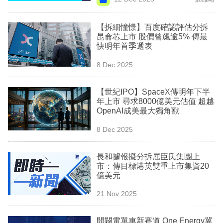
專
區
【拆細憧憬】百度確認評估分拆
昆侖芯上市 股價曾飆逾5% 傳最
快明年首季遞表
8 Dec 2025
【世紀IPO】SpaceX傳明年下半
年上市 尋求8000億美元估值 超越
OpenAI成美最大獨角獸
8 Dec 2025
長和據報擬分拆屈臣氏集團上
市：傳目標港英雙重上市集資20
億美元
21 Nov 2025
開闢電單車新賽道 One Energy冀