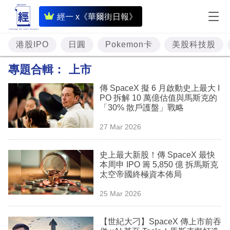
即
經一 x《華爾街日報》
時
財
港股IPO
日圓
Pokemon卡
美股科技股
經
專題合輯：
上市
專
傳 SpaceX 擬 6 月啟動史上最大 I
題
PO 拆解 10 萬億估值與馬斯克的
「30% 散戶護盤」戰略
投
27 Mar 2026
資
樓
史上最大新股！傳 SpaceX 最快
本周申 IPO 籌 5,850 億 拆馬斯克
市
太空帝國終極資本佈局
理
25 Mar 2026
財
【世紀大刁】SpaceX 傳上市前吞
商