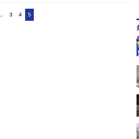
…
3
4
5