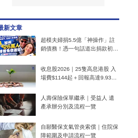
最新文章
超模夫婦捐5.5億「神操作」註
銷債務！憑一句話道出捐款初
衷：加州26萬人接獲免債通知、
一度被誤當詐騙手段
收息股2026｜25隻高息港股 入
場費$1144起＋回報高達9.93
厘！持續更新
人壽保險保單繼承｜受益人 遺
產承辦分別及流程一覽
自願醫保支氣管炎索償｜住院保
障範圍及申請流程一覽