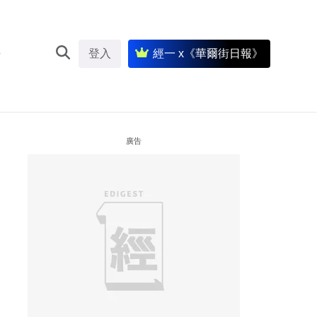
登入
經一 x《華爾街日報》
廣告