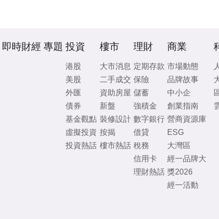
即時財經
專題
投資
樓市
理財
商業
港股
大市消息
定期存款
市場動態
美股
二手成交
保險
品牌故事
外匯
資助房屋
儲蓄
中小企
債券
新盤
強積金
創業指南
基金觀點
裝修設計
數字銀行
營商資源庫
虛擬投資
按揭
借貸
ESG
投資熱話
樓市熱話
稅務
大灣區
信用卡
經一品牌大
理財熱話
獎2026
經一活動