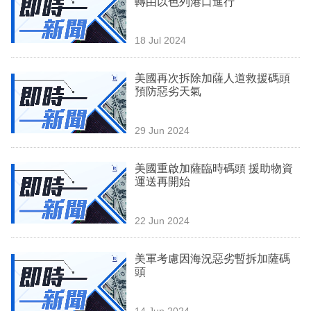
轉由以色列港口進行
業
科
18 Jul 2024
技
美國再次拆除加薩人道救援碼頭
職
預防惡劣天氣
場
29 Jun 2024
生
活
美國重啟加薩臨時碼頭 援助物資
運送再開始
時
事
22 Jun 2024
專
欄
美軍考慮因海況惡劣暫拆加薩碼
頭
訂
閱
14 Jun 2024