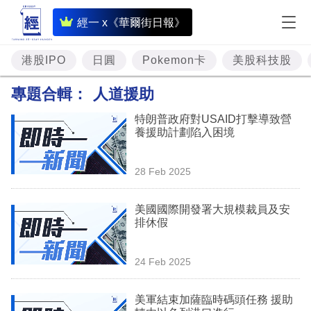
即
經一 x《華爾街日報》
時
財
港股IPO
日圓
Pokemon卡
美股科技股
經
專題合輯：
人道援助
專
特朗普政府對USAID打擊導致營
題
養援助計劃陷入困境
投
28 Feb 2025
資
樓
美國國際開發署大規模裁員及安
排休假
市
理
24 Feb 2025
財
美軍結束加薩臨時碼頭任務 援助
商