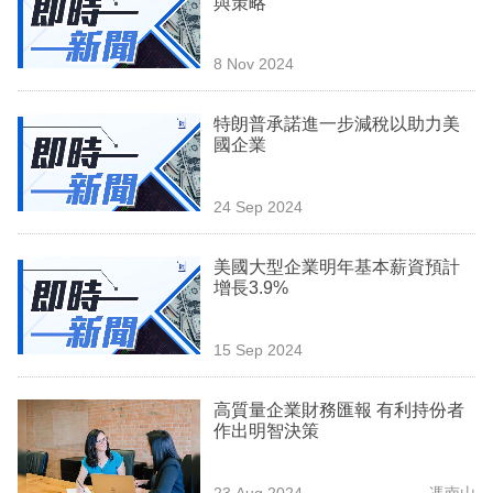
與策略
業
科
8 Nov 2024
技
特朗普承諾進一步減稅以助力美
職
國企業
場
24 Sep 2024
生
活
美國大型企業明年基本薪資預計
增長3.9%
時
事
15 Sep 2024
專
欄
高質量企業財務匯報 有利持份者
作出明智決策
訂
閱
23 Aug 2024
馮南山