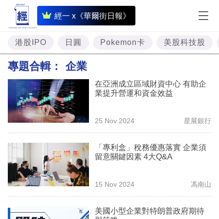
即
經一 x《華爾街日報》
時
財
港股IPO
日圓
Pokemon卡
美股科技股
經
專題合輯：
企業
專
在亞洲成立區域財資中心 有助企
題
業提升營運和資金效益
投
25 Nov 2024
星展銀行
資
樓
「專利盒」稅務優惠落實 企業須
留意關鍵因素 4大Q&A
市
理
15 Nov 2024
馮南山
財
美國小型企業對特朗普政府期待
商