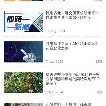
專
區
性別多元｜港交所要求結束單一
性別董事會企業如何應對？
13 Aug 2024
打破數據迷局：AI引領企業邁向
超自動化之路
7 Aug 2024
LPS
從數碼帳務管制 探討如何在平衡
企業風險和機遇的同時滿足ESG
期望？
1 Aug 2024
環滙
由躺平到一人經濟｜編者話