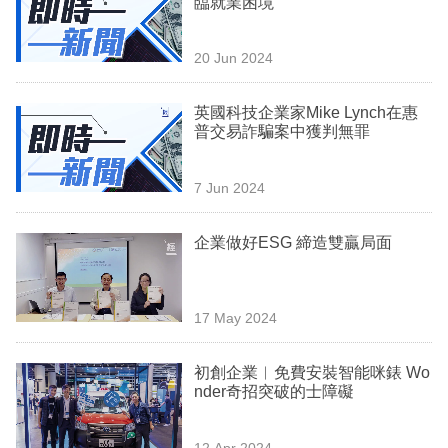
臨就業困境
業
科
20 Jun 2024
技
英國科技企業家Mike Lynch在惠
職
普交易詐騙案中獲判無罪
場
7 Jun 2024
生
活
企業做好ESG 締造雙贏局面
時
事
17 May 2024
專
欄
初創企業︳免費安裝智能咪錶 Wo
nder奇招突破的士障礙
訂
閱
12 Apr 2024