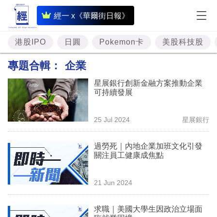
即
經一 x《華爾街日報》
時
財
港股IPO
日圓
Pokemon卡
美股科技股
經
專題合輯：
企業
專
星展銀行創新金融方案推動企業
題
可持續發展
投
25 Jul 2024
星展銀行
資
樓
過勞死｜內地企業加班文化引發
關注員工健康成焦點
市
理
21 Jun 2024
財
求職｜美國大學生因政治立場面
商