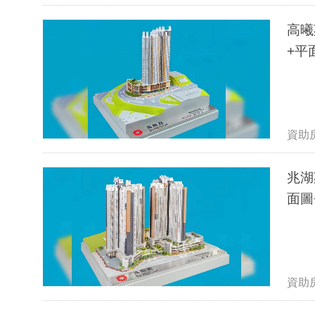
高曦
+平
資助
兆湖
面圖
資助