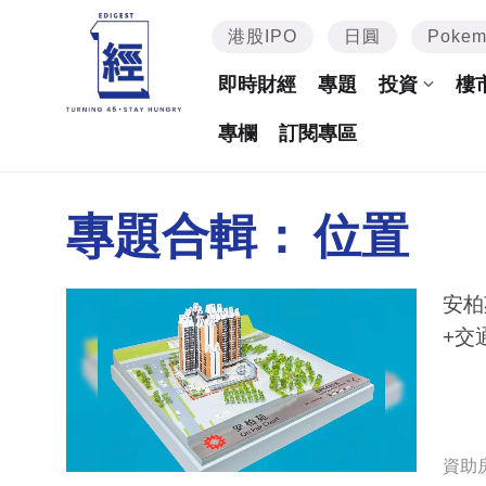
港股IPO
日圓
Poke
即時財經
專題
投資
樓
專欄
訂閱專區
專題合輯：
位置
安柏
+交
資助