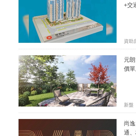
+交
資助
元朗
價單
新盤
尚逸
通、