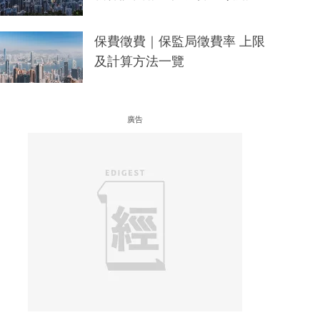
保費徵費｜保監局徵費率 上限
及計算方法一覽
廣告