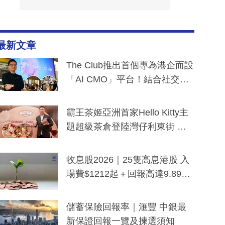
最新文章
The Club推出首個專為港企而設
「AI CMO」平台！結合社交聆
聽與廣東話大模型 助中小企數
分鐘生成「貼地」宣傳短片
霸王茶姬亞洲首家Hello Kitty主
題超級茶倉登陸灣仔利東街 推
出首創「伯爵紅茶色」Hello Kitt
y及香港限定特調系列
收息股2026｜25隻高息港股 入
場費$1212起＋回報高達9.89
厘！持續更新
儲蓄保險回報率｜滙豐 中銀最
新保證回報一覽及揀選須知