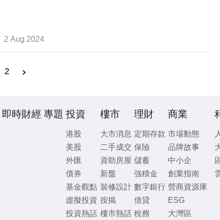
2 Aug 2024
2
即時財經
專題
投資
樓市
理財
商業
港股
大市消息
定期存款
市場動態
美股
二手成交
保險
品牌故事
外匯
資助房屋
儲蓄
中小企
債券
新盤
強積金
創業指南
基金觀點
裝修設計
數字銀行
營商資源庫
虛擬投資
按揭
借貸
ESG
投資熱話
樓市熱話
稅務
大灣區