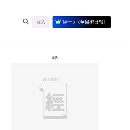
登入
經一 x《華爾街日報》
廣告