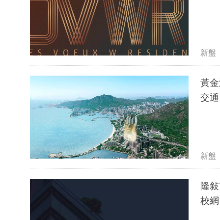
新盤
黃金
交通
新盤
隆敍
校網