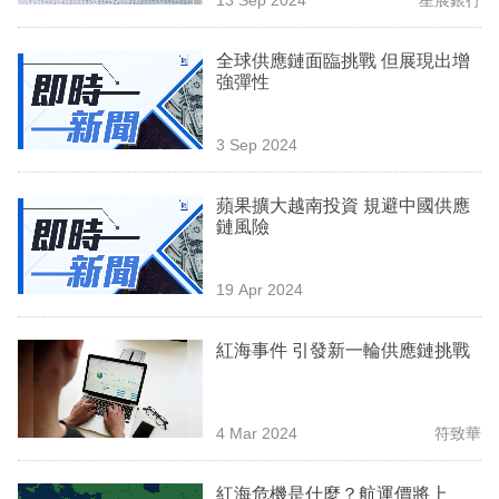
專
區
全球供應鏈面臨挑戰 但展現出增
強彈性
3 Sep 2024
蘋果擴大越南投資 規避中國供應
鏈風險
19 Apr 2024
紅海事件 引發新一輪供應鏈挑戰
4 Mar 2024
符致華
紅海危機是什麼？航運價將上