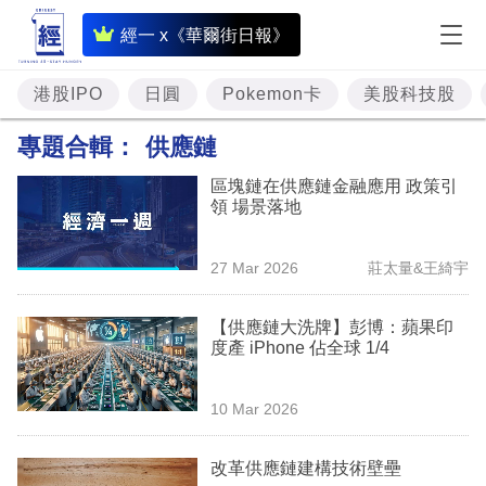
即
經一 x《華爾街日報》
時
財
港股IPO
日圓
Pokemon卡
美股科技股
經
專題合輯：
供應鏈
專
區塊鏈在供應鏈金融應用 政策引
題
領 場景落地
投
27 Mar 2026
莊太量&王綺宇
資
樓
【供應鏈大洗牌】彭博：蘋果印
度產 iPhone 佔全球 1/4
市
理
10 Mar 2026
財
改革供應鏈建構技術壁壘
商