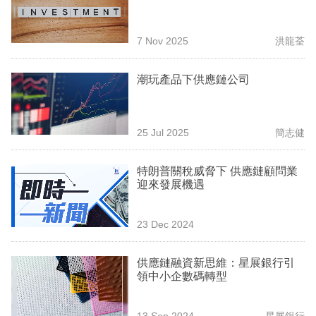
業
科
7 Nov 2025
洪龍荃
技
潮玩產品下供應鏈公司
職
場
25 Jul 2025
簡志健
生
活
特朗普關稅威脅下 供應鏈顧問業
迎來發展機遇
時
事
23 Dec 2024
專
欄
供應鏈融資新思維：星展銀行引
領中小企數碼轉型
訂
閱
13 Sep 2024
星展銀行