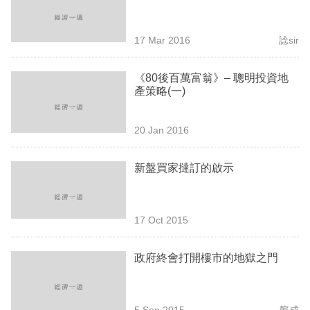
業
科
17 Mar 2016
諗sir
技
《80後百萬富翁》– 聰明投資地
職
產策略(一)
場
20 Jan 2016
生
活
新盤買家撻訂的啟示
時
事
17 Oct 2015
專
欄
政府終會打開樓市的地獄之門
訂
閱
5 Sep 2015
龔成