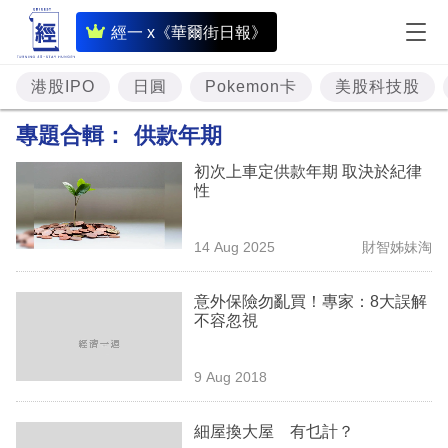
即
經一 x《華爾街日報》
時
財
港股IPO
日圓
Pokemon卡
美股科技股
經
專題合輯：
供款年期
專
初次上車定供款年期 取決於紀律
題
性
投
14 Aug 2025
財智姊妹淘
資
樓
意外保險勿亂買！專家：8大誤解
不容忽視
市
理
9 Aug 2018
財
細屋換大屋 有乜計？
商