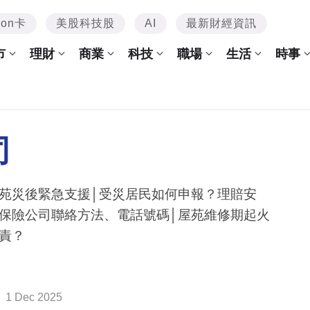
mon卡
美股科技股
AI
最新財經資訊
市
理財
商業
科技
職場
生活
時事
司
苑災後緊急支援│受災居民如何申報？理賠安
保險公司聯絡方法、電話號碼│屋苑維修期起火
責？
1 Dec 2025