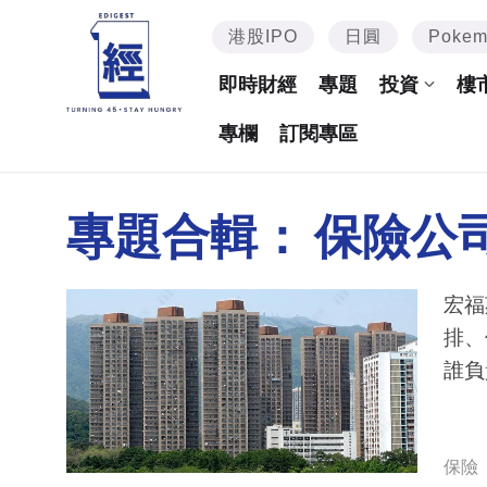
港股IPO
日圓
Poke
即時財經
專題
投資
樓
專欄
訂閱專區
專題合輯：
保險公
宏福
排、
誰負
保險