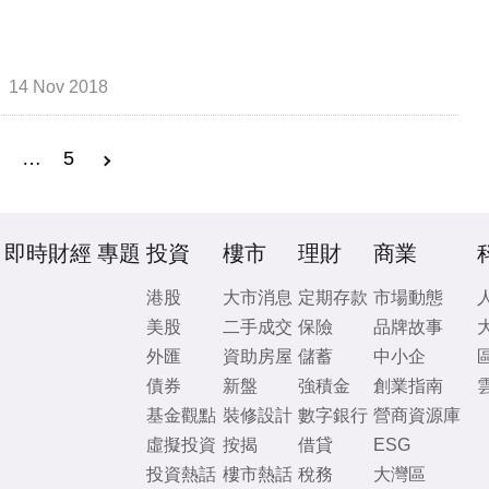
14 Nov 2018
3
…
5
即時財經
專題
投資
樓市
理財
商業
港股
大市消息
定期存款
市場動態
美股
二手成交
保險
品牌故事
外匯
資助房屋
儲蓄
中小企
債券
新盤
強積金
創業指南
基金觀點
裝修設計
數字銀行
營商資源庫
虛擬投資
按揭
借貸
ESG
投資熱話
樓市熱話
稅務
大灣區