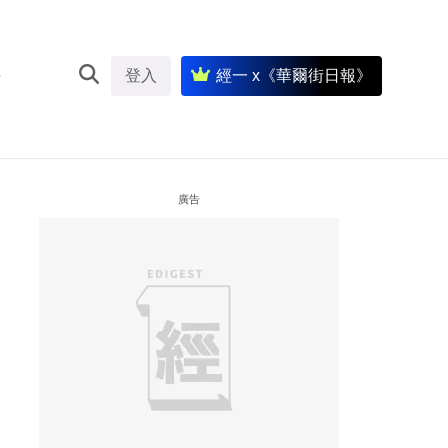
登入
經一 x《華爾街日報》
廣告