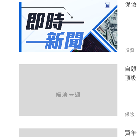
保險
投資
自願
頂級
保險
買年