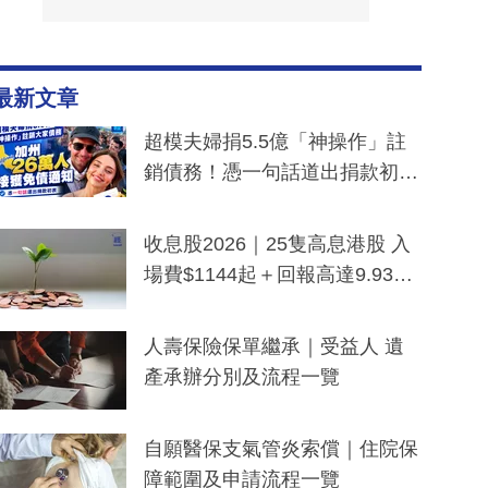
最新文章
超模夫婦捐5.5億「神操作」註
銷債務！憑一句話道出捐款初
衷：加州26萬人接獲免債通知、
一度被誤當詐騙手段
收息股2026｜25隻高息港股 入
場費$1144起＋回報高達9.93
厘！持續更新
人壽保險保單繼承｜受益人 遺
產承辦分別及流程一覽
自願醫保支氣管炎索償｜住院保
障範圍及申請流程一覽