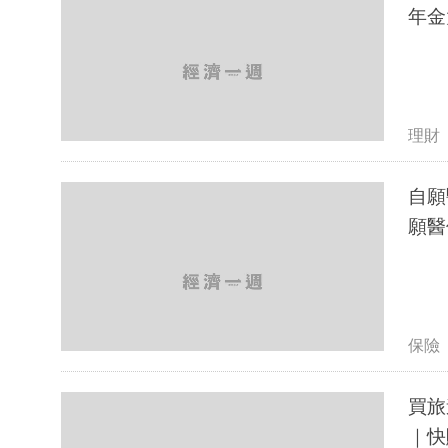
年金
理財
自願
願醫
保險
買旅
｜快