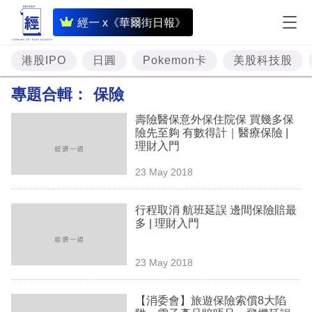
即
經一 x《華爾街日報》
時
財
港股IPO
日圓
Pokemon卡
美股科技股
經
專題合輯：
保險
專
壽險醫保意外保住院保 買幾多保
題
險先至夠 有數得計｜醫療保險 |
理財入門
投
23 May 2018
資
樓
行程取消 航班延誤 邊間保險賠最
多 | 理財入門
市
理
23 May 2018
財
【消委會】旅遊保險索償8大陷
商