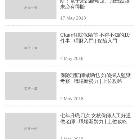
阱：電子產品賠唔足、飛機延誤
業
未必有得賠
科
17 May 2018
技
Claim住院保險前 不得不知的10
職
件事 | 理財入門 | 保險入門
場
4 May 2018
生
活
保險理賠師做啲乜 如偵探入監獄
考察 | 職場新勢力 | 上位攻略
時
事
2 May 2018
專
欄
七年升職四次 女核保師人工好過
做老師 | 職場新勢力 | 上位攻略
訂
閱
1 May 2018