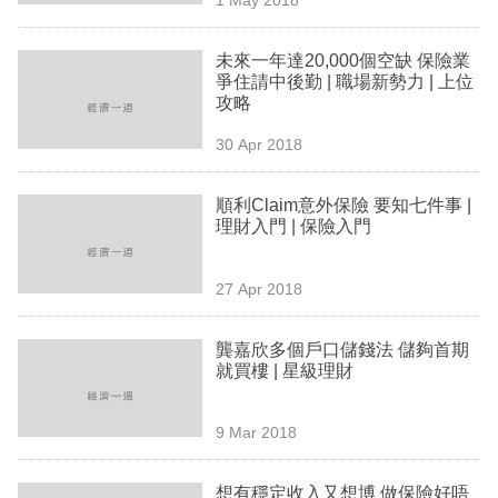
專
區
未來一年達20,000個空缺 保險業
爭住請中後勤 | 職場新勢力 | 上位
攻略
30 Apr 2018
順利Claim意外保險 要知七件事 |
理財入門 | 保險入門
27 Apr 2018
龔嘉欣多個戶口儲錢法 儲夠首期
就買樓 | 星級理財
9 Mar 2018
想有穩定收入又想博 做保險好唔