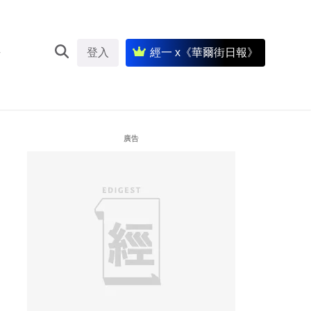
登入
經一 x《華爾街日報》
廣告