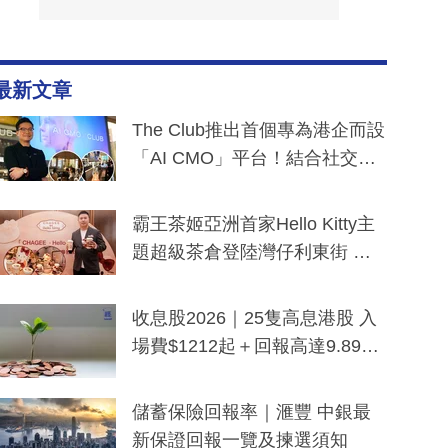
最新文章
The Club推出首個專為港企而設
「AI CMO」平台！結合社交聆
聽與廣東話大模型 助中小企數
分鐘生成「貼地」宣傳短片
霸王茶姬亞洲首家Hello Kitty主
題超級茶倉登陸灣仔利東街 推
出首創「伯爵紅茶色」Hello Kitt
y及香港限定特調系列
收息股2026｜25隻高息港股 入
場費$1212起＋回報高達9.89
厘！持續更新
儲蓄保險回報率｜滙豐 中銀最
新保證回報一覽及揀選須知