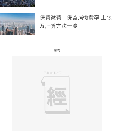
保費徵費｜保監局徵費率 上限
及計算方法一覽
廣告