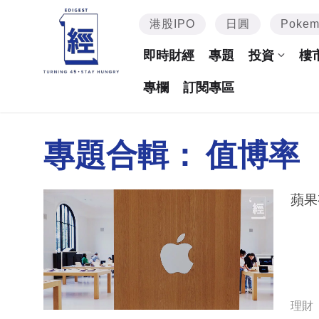
港股IPO
日圓
Poke
即時財經
專題
投資
樓
專欄
訂閱專區
專題合輯：
值博率
蘋果
理財