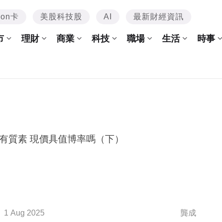
mon卡
美股科技股
AI
最新財經資訊
市
理財
商業
科技
職場
生活
時事
有質素 現價具值博率嗎（下）
1 Aug 2025
龔成