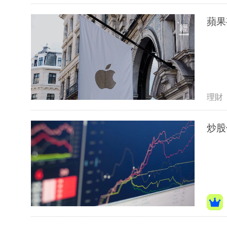
蘋果
理財
炒股