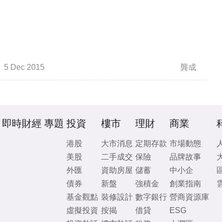
5 Dec 2015
龔成
即時財經
專題
投資
樓市
理財
商業
港股
大市消息
定期存款
市場動態
美股
二手成交
保險
品牌故事
外匯
資助房屋
儲蓄
中小企
債券
新盤
強積金
創業指南
基金觀點
裝修設計
數字銀行
營商資源庫
虛擬投資
按揭
借貸
ESG