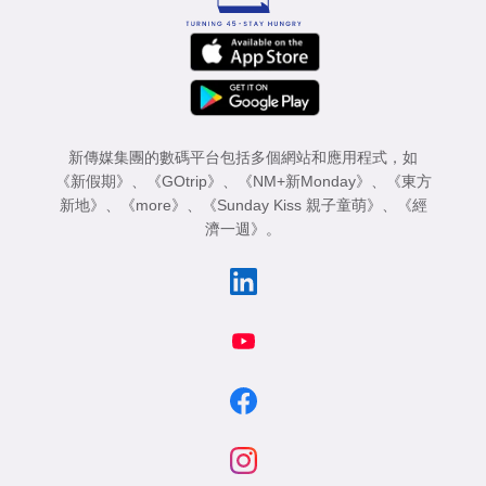
新傳媒集團的數碼平台包括多個網站和應用程式，如
《新假期》
、
《GOtrip》
、
《NM+新Monday》
、
《東方
新地》
、
《more》
、
《Sunday Kiss 親子童萌》
、
《經
濟一週》
。