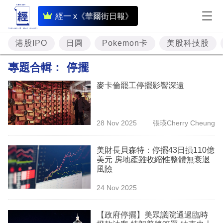
即
經一 x《華爾街日報》
時
財
港股IPO
日圓
Pokemon卡
美股科技股
經
專題合輯：
停擺
專
麥卡倫罷工停擺影響深遠
題
投
28 Nov 2025
張瑛Cherry Cheung
資
樓
美財長貝森特：停擺43日損110億
美元 房地產雖收縮惟整體無衰退
市
風險
理
24 Nov 2025
財
【政府停擺】美眾議院通過臨時
商