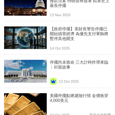
撥款法案 特朗普將簽署 結束史上
業
最長停擺
科
13 Nov 2025
技
【政府停擺】美財長警告停擺已
職
開始損害經濟 為優先支付軍餉將
暫停其他開支
場
14 Oct 2025
生
活
停擺尚未致命 三大計時炸彈來臨
︳封面故事
時
事
13 Oct 2025
專
欄
美國停擺點燃避險行情 金價衝穿
4,000美元
訂
閱
10 Oct 2025
英皇金融集團