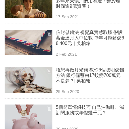
多年來天價片酬用喺邊？善於理
業
財儲逾9億資產！
科
17 Sep 2021
技
信封儲錢法 視覺真實感取勝 假設
職
薪金達月入中位數 每年可輕鬆儲6
8,400元｜吳柏筇
場
2 Feb 2021
生
活
唔想再做月光族 教你6個聰明儲錢
方法 銀行儲蓄由17蚊變700萬元
時
不是夢？| 吳柏筇
事
29 Sep 2020
專
欄
5個簡單慳錢技巧 自己沖咖啡、減
訂閱服務或年慳幾千元？
訂
閱
29 Apr 2020