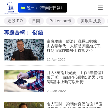
即
經一 x《華爾街日報》
時
財
港股IPO
日圓
Pokemon卡
美股科技股
經
專題合輯：
儲錢
專
富豪攻略！經濟組織釋出數據：
題
由古猿年代、人類起源開始打工
打到而家即能登上首富之位！
投
12 Apr 2022
資
樓
月入3萬淪月光族！工作5年僅儲1
萬元 唯一靠MPF儲到錢 網民：搵
市
3萬基本上唔可以出街
理
23 Jan 2022
財
名人理財｜梁朝偉身價估值1.5億
商