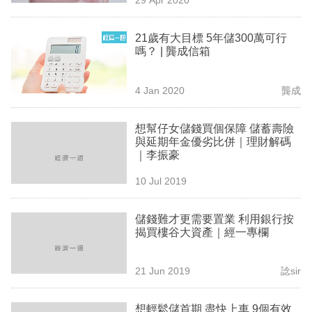
專
區
21歲有大目標 5年儲300萬可行
嗎？ | 龔成信箱
4 Jan 2020
龔成
想幫仔女儲錢買個保障 儲蓄壽險
與延期年金優劣比併｜理財解碼
｜李振豪
10 Jul 2019
儲錢難才更需要置業 利用銀行按
揭買樓谷大資產｜經一專欄
21 Jun 2019
諗sir
想輕鬆儲首期 盡快上車 9個有效