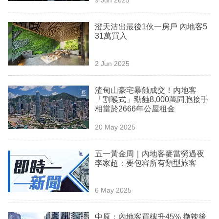
專
區
澄天沽出最後1伙一房戶 內地客5
31萬買入
2 Jun 2025
渣甸山豪宅暴蝕成交！內地客
「割喉式」勁蝕8,000萬同胞接手
相當於2666年公屋租金
20 May 2025
五一黃金周｜內地客麥當勞過夜
李家超：要包容所有類型旅客
6 May 2025
中原：內地客買樓升45% 撤辣後