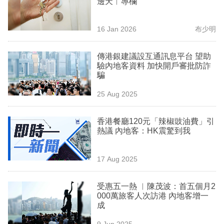
邊天︳專欄
業
科
16 Jan 2026
布少明
技
傳港銀建議設互通訊息平台 望助
職
驗內地客資料 加快開戶審批防詐
騙
場
25 Aug 2025
生
活
香港餐廳120元「辣椒豉油費」引
熱議 內地客：HK震驚到我
時
事
17 Aug 2025
專
欄
受惠五一熱 ︳陳茂波：首五個月2
000萬旅客人次訪港 內地客增一
訂
成
閱
9 Jun 2025