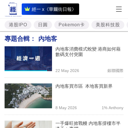
即
經一 x《華爾街日報》
時
財
港股IPO
日圓
Pokemon卡
美股科技股
經
專題合輯：
內地客
專
內地客消費模式蛻變 港商如何藉
題
數碼支付突圍
投
22 May 2026
銀聯國際
資
樓
內地客買市區 本地客買新界
市
理
8 May 2026
1% Anthony
財
一手爆旺掀戰幔 內地客撐樓市半
商