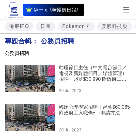
即
經一 x《華爾街日報》
時
財
港股IPO
日圓
Pokemon卡
美股科技股
經
專題合輯：
公務員招聘
專
公務員招聘
題
助理節目主任（中文電台節目／
投
電視及新媒體節目／媒體管理）
資
招聘｜起薪$30,990 附政府工入
職條件+申請方法
樓
20 Jul 2023
市
臨床心理學家招聘｜起薪$60,065
理
附政府工入職條件+申請方法
財
20 Jul 2023
商