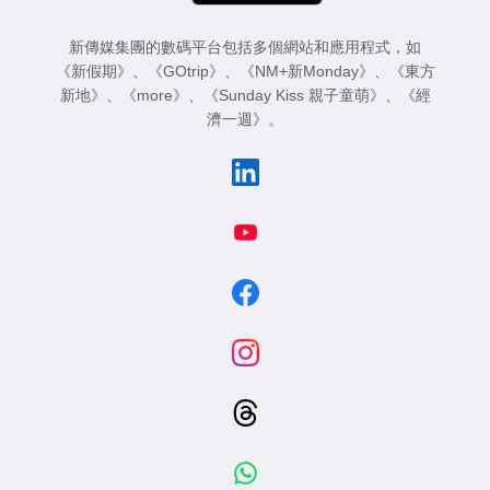
新傳媒集團的數碼平台包括多個網站和應用程式，如
《新假期》
、
《GOtrip》
、
《NM+新Monday》
、
《東方
新地》
、
《more》
、
《Sunday Kiss 親子童萌》
、
《經
濟一週》
。