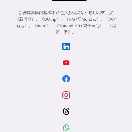
新傳媒集團的數碼平台包括多個網站和應用程式，如
《新假期》
、
《GOtrip》
、
《NM+新Monday》
、
《東方
新地》
、
《more》
、
《Sunday Kiss 親子童萌》
、
《經
濟一週》
。