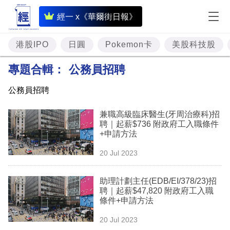
即
經一 x《華爾街日報》
時
財
港股IPO
日圓
Pokemon卡
美股科技股
經
專題合輯：
公務員招聘
專
公務員招聘
題
兼職高級臨床醫生(牙周治療科)招
投
聘｜起薪$736 附政府工入職條件
資
+申請方法
樓
20 Jul 2023
市
助理計劃主任(EDB/EI/378/23)招
理
聘｜起薪$47,820 附政府工入職
條件+申請方法
財
20 Jul 2023
商