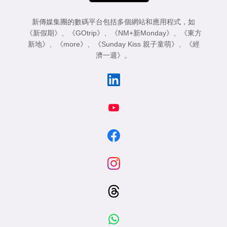
新傳媒集團的數碼平台包括多個網站和應用程式，如
《新假期》
、
《GOtrip》
、
《NM+新Monday》
、
《東方
新地》
、
《more》
、
《Sunday Kiss 親子童萌》
、
《經
濟一週》
。