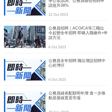
季公眾諮詢、公務員聯合招聘申
業
請急升38%
科
12 Oct 2023
技
公務員招聘｜ACO/CA等三職位
職
今起變全年招聘 即睇入職條件+申
請方法
場
6 Oct 2023
生
活
公務員全年招聘 職位增設招聘中
心於灣仔
時
事
6 Oct 2023
專
欄
公務員綠表配額明年增 進一步推
動居屋綠置居市場
訂
閱
20 Sep 2023