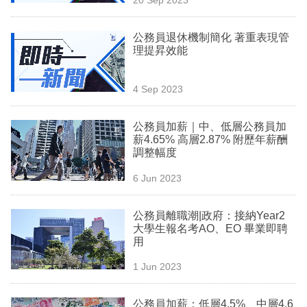
專
區
公務員退休機制簡化 著重表現管
理提昇效能
4 Sep 2023
公務員加薪｜中、低層公務員加
薪4.65% 高層2.87% 附歷年薪酬
調整幅度
6 Jun 2023
公務員離職潮|政府：接納Year2
大學生報名考AO、EO 畢業即聘
用
1 Jun 2023
公務員加薪：低層4.5%、中層4.6