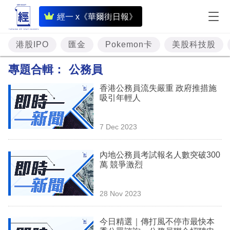
即
經一 x《華爾街日報》
時
財
港股IPO
匯金
Pokemon卡
美股科技股
經
專題合輯：
公務員
專
香港公務員流失嚴重 政府推措施
題
吸引年輕人
投
7 Dec 2023
資
樓
內地公務員考試報名人數突破300
萬 競爭激烈
市
理
28 Nov 2023
財
今日精選｜傳打風不停市最快本
商